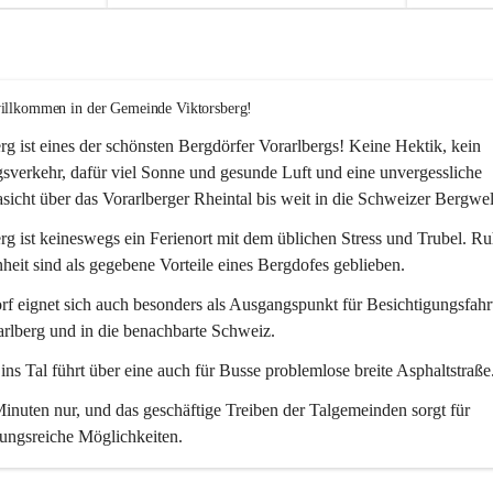
willkommen in der Gemeinde Viktorsberg!
rg ist eines der schönsten Bergdörfer Vorarlbergs! Keine Hektik, kein 
verkehr, dafür viel Sonne und gesunde Luft und eine unvergessliche 
icht über das Vorarlberger Rheintal bis weit in die Schweizer Bergwel
rg ist keineswegs ein Ferienort mit dem üblichen Stress und Trubel. R
eit sind als gegebene Vorteile eines Bergdofes geblieben. 
f eignet sich auch besonders als Ausgangspunkt für Besichtigungsfahrt
rlberg und in die benachbarte Schweiz. 
ns Tal führt über eine auch für Busse problemlose breite Asphaltstraße.
nuten nur, und das geschäftige Treiben der Talgemeinden sorgt für 
ungsreiche Möglichkeiten.