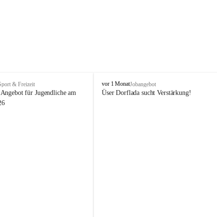
V
vor 1 Monat
Sport & Freizeit
Jobangebot
i
Angebot für Jugendliche am 
Üser Dorflada sucht Verstärkung! 
k
26
t
o
r
s
b
e
r
g