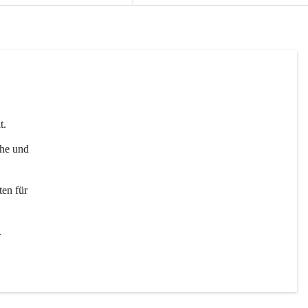
t. 
uhe und 
en für 
 