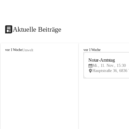
Aktuelle Beiträge
V
V
vor 1 Woche
vor 1 Woche
Umwelt
i
i
k
k
Notar-Amtstag
t
t
Mi., 11. Nov., 15:30
o
o
r
r
s
s
b
b
e
e
r
r
g
g