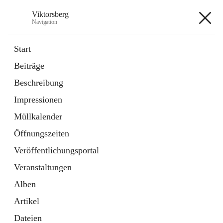
Viktorsberg
Navigation
Viktorsberg
Start
Beiträge
Gemeindepolitik
Beschreibung
1 Schnellzugriff
Impressionen
Bürgerservice
10 Schnellzugriffe
Müllkalender
Öffnungszeiten
+8
Veröffentlichungsportal
Veranstaltungen
Alben
Artikel
Hauptadresse
Dateien