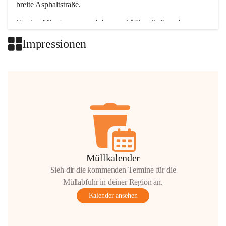
breite Asphaltstraße. 
Wenige Minuten nur, und das geschäftige Treiben der 
Talgemeinden sorgt für abwechslungsreiche Möglichkeiten.
Impressionen
+2
Müllkalender
Sieh dir die kommenden Termine für die
Müllabfuhr in deiner Region an.
Kalender ansehen