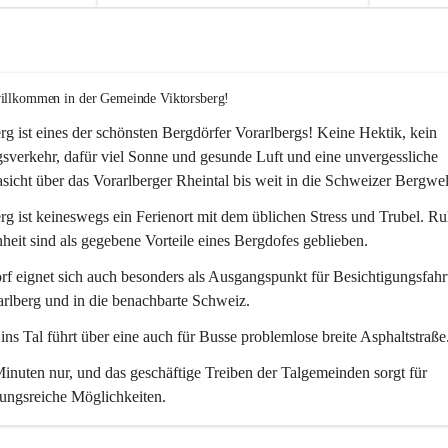
willkommen in der Gemeinde Viktorsberg!
rg ist eines der schönsten Bergdörfer Vorarlbergs! Keine Hektik, kein 
verkehr, dafür viel Sonne und gesunde Luft und eine unvergessliche 
icht über das Vorarlberger Rheintal bis weit in die Schweizer Bergwel
rg ist keineswegs ein Ferienort mit dem üblichen Stress und Trubel. R
eit sind als gegebene Vorteile eines Bergdofes geblieben. 
f eignet sich auch besonders als Ausgangspunkt für Besichtigungsfahrt
rlberg und in die benachbarte Schweiz. 
ns Tal führt über eine auch für Busse problemlose breite Asphaltstraße.
nuten nur, und das geschäftige Treiben der Talgemeinden sorgt für 
ungsreiche Möglichkeiten.