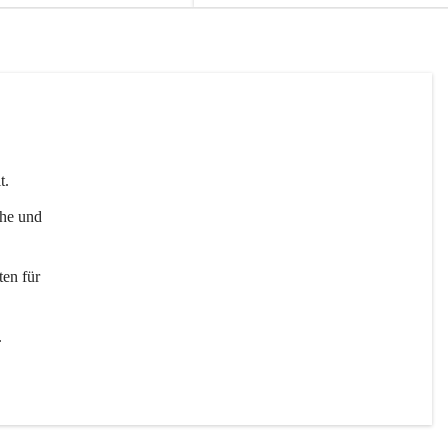
t. 
uhe und 
en für 
 