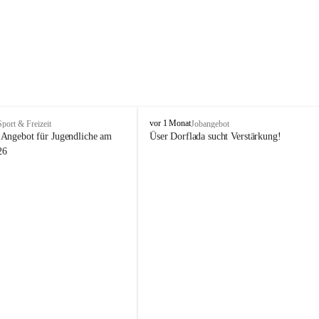
V
vor 1 Monat
Sport & Freizeit
Jobangebot
i
Angebot für Jugendliche am 
Üser Dorflada sucht Verstärkung! 
k
26
t
o
r
s
b
e
r
g