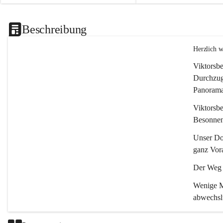
Beschreibung
Herzlich 
Viktorsbe
Durchzugs
Panoramas
Viktorsbe
Besonnenh
Unser Dor
ganz Vora
Der Weg i
Wenige Mi
abwechsl