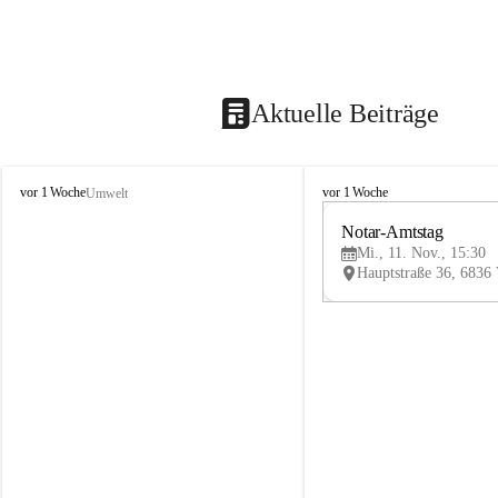
Aktuelle Beiträge
V
V
vor 1 Woche
vor 1 Woche
Umwelt
i
i
k
k
Notar-Amtstag
t
t
Mi., 11. Nov., 15:30
o
o
r
r
s
s
b
b
e
e
r
r
g
g