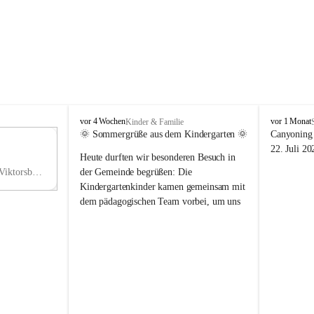
V
V
vor 4 Wochen
vor 1 Monat
Kinder & Familie
i
i
🌞 Sommergrüße aus dem Kindergarten 🌞
Canyoning 
k
k
11
22. Juli 20
Heute durften wir besonderen Besuch in 
t
t
NO
o
o
Hauptstraße 36, 6836 Viktorsberg, AUT
der Gemeinde begrüßen: Die 
V
r
r
Kindergartenkinder kamen gemeinsam mit 
s
s
dem pädagogischen Team vorbei, um uns 
b
b
einen schönen Sommer zu wünschen.
e
e
r
r
Vielen Dank für diese liebe Überraschung 
g
g
und die fröhlichen Sommergrüße! Wir 
wünschen allen Kindern, ihren Familien 
sowie dem gesamten Kindergarten-Team 
erholsame, sonnige und wunderschöne 
Sommerferien. 🌼☀️