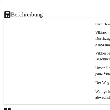
Beschreibung
Herzlich 
Viktorsbe
Durchzugs
Panoramas
Viktorsbe
Besonnenh
Unser Dor
ganz Vora
Der Weg i
Wenige Mi
abwechsl