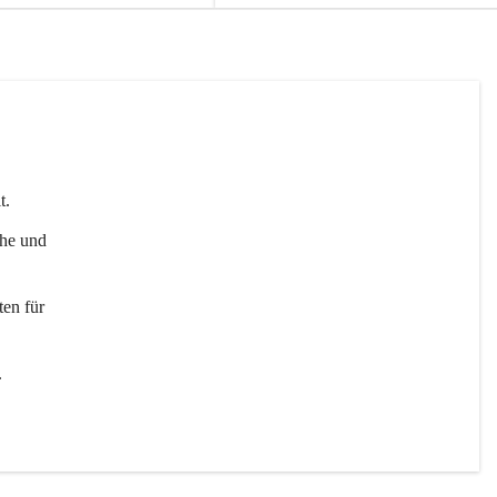
t. 
uhe und 
en für 
 