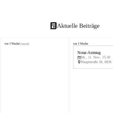
Aktuelle Beiträge
V
V
vor 1 Woche
vor 1 Woche
Umwelt
i
i
k
k
Notar-Amtstag
t
t
Mi., 11. Nov., 15:30
o
o
r
r
s
s
b
b
e
e
r
r
g
g