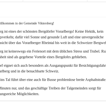
willkommen in der Gemeinde Viktorsberg!
rg ist eines der schönsten Bergdörfer Vorarlbergs! Keine Hektik, kein 
verkehr, dafür viel Sonne und gesunde Luft und eine unvergessliche 
icht über das Vorarlberger Rheintal bis weit in die Schweizer Bergwel
rg ist keineswegs ein Ferienort mit dem üblichen Stress und Trubel. R
eit sind als gegebene Vorteile eines Bergdofes geblieben. 
f eignet sich auch besonders als Ausgangspunkt für Besichtigungsfahrt
rlberg und in die benachbarte Schweiz. 
ns Tal führt über eine auch für Busse problemlose breite Asphaltstraße.
nuten nur, und das geschäftige Treiben der Talgemeinden sorgt für 
ungsreiche Möglichkeiten.