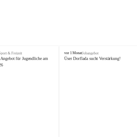
V
vor 1 Monat
Sport & Freizeit
Jobangebot
i
Angebot für Jugendliche am 
Üser Dorflada sucht Verstärkung! 
k
26
t
o
r
s
b
e
r
g