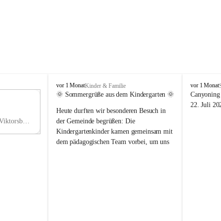
V
V
vor 1 Monat
vor 1 Monat
Kinder & Familie
i
i
🌞 Sommergrüße aus dem Kindergarten 🌞
Canyoning 
k
k
11
22. Juli 20
Heute durften wir besonderen Besuch in 
t
t
NO
o
o
Hauptstraße 36, 6836 Viktorsberg, AUT
der Gemeinde begrüßen: Die 
V
r
r
Kindergartenkinder kamen gemeinsam mit 
s
s
dem pädagogischen Team vorbei, um uns 
b
b
einen schönen Sommer zu wünschen.
e
e
r
r
Vielen Dank für diese liebe Überraschung 
g
g
und die fröhlichen Sommergrüße! Wir 
wünschen allen Kindern, ihren Familien 
sowie dem gesamten Kindergarten-Team 
erholsame, sonnige und wunderschöne 
Sommerferien. 🌼☀️