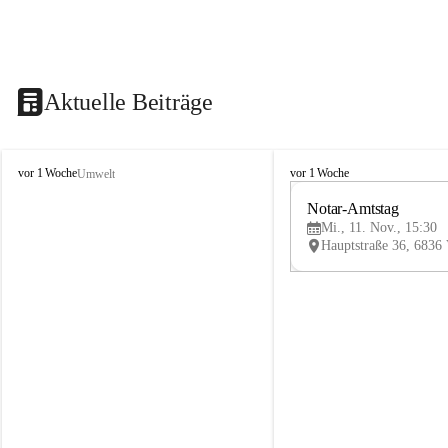
Aktuelle Beiträge
V
V
vor 1 Woche
vor 1 Woche
Umwelt
i
i
k
k
Notar-Amtstag
t
t
Mi., 11. Nov., 15:30
o
o
r
r
s
s
b
b
e
e
r
r
g
g