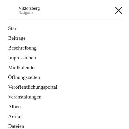
Viktorsberg
Navigation
Viktorsberg
Start
Beiträge
Gemeindepolitik
Beschreibung
1 Schnellzugriff
Impressionen
Bürgerservice
10 Schnellzugriffe
Müllkalender
Öffnungszeiten
+8
Veröffentlichungsportal
Veranstaltungen
Alben
Artikel
Hauptadresse
Dateien