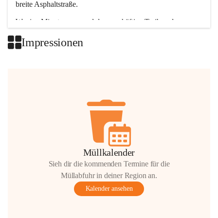
breite Asphaltstraße. 
Wenige Minuten nur, und das geschäftige Treiben der 
Talgemeinden sorgt für abwechslungsreiche Möglichkeiten.
Impressionen
+2
Müllkalender
Sieh dir die kommenden Termine für die
Müllabfuhr in deiner Region an.
Kalender ansehen