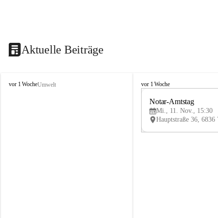
Aktuelle Beiträge
V
V
vor 1 Woche
vor 1 Woche
Umwelt
i
i
k
k
Notar-Amtstag
t
t
Mi., 11. Nov., 15:30
o
o
r
r
s
s
b
b
e
e
r
r
g
g