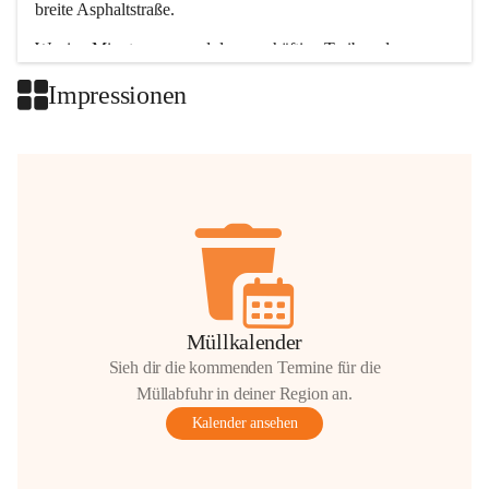
breite Asphaltstraße. 
Wenige Minuten nur, und das geschäftige Treiben der 
Talgemeinden sorgt für abwechslungsreiche Möglichkeiten.
Impressionen
+2
Müllkalender
Sieh dir die kommenden Termine für die
Müllabfuhr in deiner Region an.
Kalender ansehen