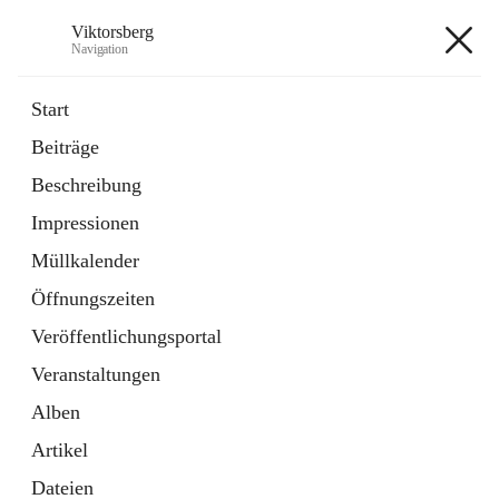
Viktorsberg
Navigation
Viktorsberg
Start
Beiträge
Gemeindepolitik
Beschreibung
1 Schnellzugriff
Impressionen
Bürgerservice
10 Schnellzugriffe
Müllkalender
Öffnungszeiten
+8
Veröffentlichungsportal
Veranstaltungen
Alben
Artikel
Hauptadresse
Dateien