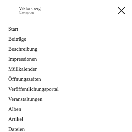
Viktorsberg
Navigation
Viktorsberg
Start
Beiträge
Gemeindepolitik
Beschreibung
1 Schnellzugriff
Impressionen
Bürgerservice
10 Schnellzugriffe
Müllkalender
Öffnungszeiten
+8
Veröffentlichungsportal
Veranstaltungen
Alben
Artikel
Hauptadresse
Dateien