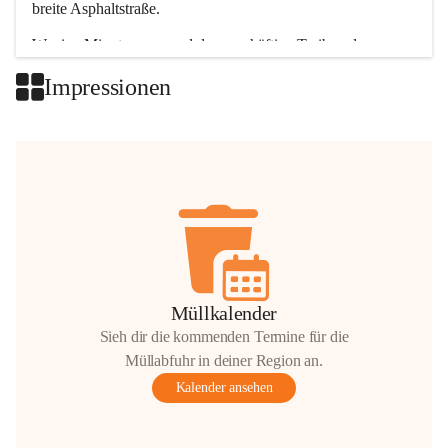
breite Asphaltstraße. 
Wenige Minuten nur, und das geschäftige Treiben der 
Talgemeinden sorgt für abwechslungsreiche Möglichkeiten.
Impressionen
+2
Müllkalender
Sieh dir die kommenden Termine für die
Müllabfuhr in deiner Region an.
Kalender ansehen