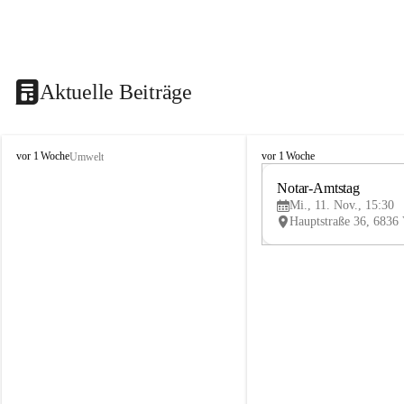
Aktuelle Beiträge
V
V
vor 1 Woche
vor 1 Woche
Umwelt
i
i
k
k
Notar-Amtstag
t
t
Mi., 11. Nov., 15:30
o
o
r
r
s
s
b
b
e
e
r
r
g
g