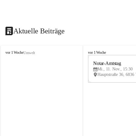
Aktuelle Beiträge
V
V
vor 1 Woche
vor 1 Woche
Umwelt
i
i
k
k
Notar-Amtstag
t
t
Mi., 11. Nov., 15:30
o
o
r
r
s
s
b
b
e
e
r
r
g
g