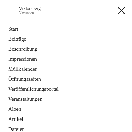
Viktorsberg
Navigation
Viktorsberg
Start
Beiträge
Gemeindepolitik
Beschreibung
1 Schnellzugriff
Impressionen
Bürgerservice
10 Schnellzugriffe
Müllkalender
Öffnungszeiten
+8
Veröffentlichungsportal
Veranstaltungen
Alben
Artikel
Hauptadresse
Dateien