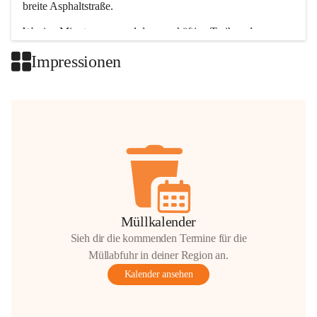
breite Asphaltstraße. 
Wenige Minuten nur, und das geschäftige Treiben der 
Talgemeinden sorgt für abwechslungsreiche Möglichkeiten.
Impressionen
+2
Müllkalender
Sieh dir die kommenden Termine für die
Müllabfuhr in deiner Region an.
Kalender ansehen