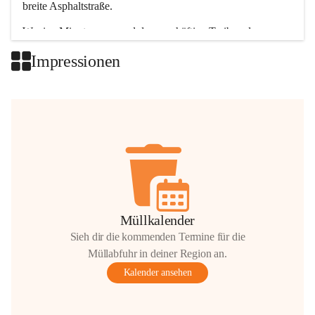
breite Asphaltstraße. 
Wenige Minuten nur, und das geschäftige Treiben der 
Talgemeinden sorgt für abwechslungsreiche Möglichkeiten.
Impressionen
+2
Müllkalender
Sieh dir die kommenden Termine für die
Müllabfuhr in deiner Region an.
Kalender ansehen