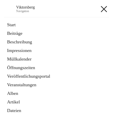
Viktorsberg
Navigation
Viktorsberg
Start
Beiträge
Gemeindepolitik
Beschreibung
1 Schnellzugriff
Impressionen
Bürgerservice
10 Schnellzugriffe
Müllkalender
Öffnungszeiten
+8
Veröffentlichungsportal
Veranstaltungen
Alben
Artikel
Hauptadresse
Dateien