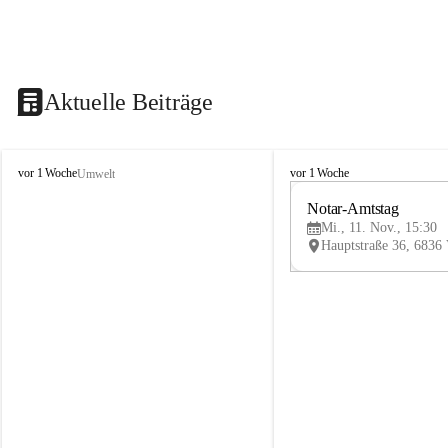
Aktuelle Beiträge
V
V
vor 1 Woche
vor 1 Woche
Umwelt
i
i
k
k
Notar-Amtstag
t
t
Mi., 11. Nov., 15:30
o
o
r
r
s
s
b
b
e
e
r
r
g
g