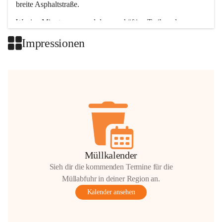
breite Asphaltstraße. 
Wenige Minuten nur, und das geschäftige Treiben der 
Talgemeinden sorgt für abwechslungsreiche Möglichkeiten.
Impressionen
+2
Müllkalender
Sieh dir die kommenden Termine für die
Müllabfuhr in deiner Region an.
Kalender ansehen