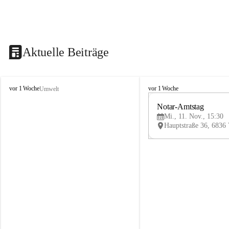
Aktuelle Beiträge
V
V
vor 1 Woche
vor 1 Woche
Umwelt
i
i
k
k
Notar-Amtstag
t
t
Mi., 11. Nov., 15:30
o
o
r
r
s
s
b
b
e
e
r
r
g
g