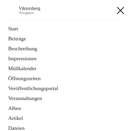
Viktorsberg
Navigation
Viktorsberg
Start
Beiträge
Gemeindepolitik
Beschreibung
1 Schnellzugriff
Impressionen
Bürgerservice
10 Schnellzugriffe
Müllkalender
Öffnungszeiten
+8
Veröffentlichungsportal
Veranstaltungen
Alben
Artikel
Hauptadresse
Dateien