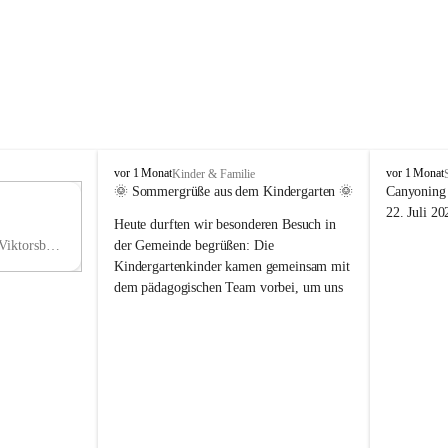
V
V
vor 1 Monat
vor 1 Monat
Kinder & Familie
i
i
🌞 Sommergrüße aus dem Kindergarten 🌞
Canyoning 
k
k
11
22. Juli 20
Heute durften wir besonderen Besuch in 
t
t
NO
o
o
Hauptstraße 36, 6836 Viktorsberg, AUT
der Gemeinde begrüßen: Die 
V
r
r
Kindergartenkinder kamen gemeinsam mit 
s
s
dem pädagogischen Team vorbei, um uns 
b
b
einen schönen Sommer zu wünschen.
e
e
r
r
Vielen Dank für diese liebe Überraschung 
g
g
und die fröhlichen Sommergrüße! Wir 
wünschen allen Kindern, ihren Familien 
sowie dem gesamten Kindergarten-Team 
erholsame, sonnige und wunderschöne 
Sommerferien. 🌼☀️