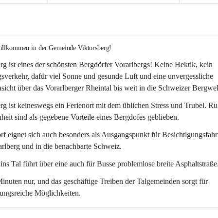
willkommen in der Gemeinde Viktorsberg!
rg ist eines der schönsten Bergdörfer Vorarlbergs! Keine Hektik, kein 
verkehr, dafür viel Sonne und gesunde Luft und eine unvergessliche 
icht über das Vorarlberger Rheintal bis weit in die Schweizer Bergwel
rg ist keineswegs ein Ferienort mit dem üblichen Stress und Trubel. R
eit sind als gegebene Vorteile eines Bergdofes geblieben. 
f eignet sich auch besonders als Ausgangspunkt für Besichtigungsfahrt
rlberg und in die benachbarte Schweiz. 
ns Tal führt über eine auch für Busse problemlose breite Asphaltstraße.
nuten nur, und das geschäftige Treiben der Talgemeinden sorgt für 
ungsreiche Möglichkeiten.