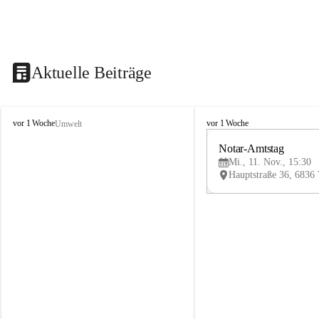
Aktuelle Beiträge
V
V
vor 1 Woche
vor 1 Woche
Umwelt
i
i
k
k
Notar-Amtstag
t
t
Mi., 11. Nov., 15:30
o
o
r
r
s
s
b
b
e
e
r
r
g
g