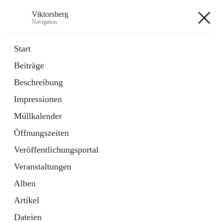
Viktorsberg
Navigation
Viktorsberg
Start
Beiträge
Gemeindepolitik
Beschreibung
1 Schnellzugriff
Impressionen
Bürgerservice
10 Schnellzugriffe
Müllkalender
Öffnungszeiten
+8
Veröffentlichungsportal
Veranstaltungen
Alben
Artikel
Hauptadresse
Dateien