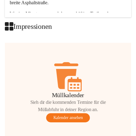
breite Asphaltstraße. 
Wenige Minuten nur, und das geschäftige Treiben der 
Talgemeinden sorgt für abwechslungsreiche Möglichkeiten.
Impressionen
+2
Müllkalender
Sieh dir die kommenden Termine für die
Müllabfuhr in deiner Region an.
Kalender ansehen