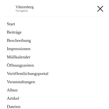
Viktorsberg
Navigation
Viktorsberg
Start
Beiträge
Gemeindepolitik
Beschreibung
1 Schnellzugriff
Impressionen
Bürgerservice
10 Schnellzugriffe
Müllkalender
Öffnungszeiten
+8
Veröffentlichungsportal
Veranstaltungen
Alben
Artikel
Hauptadresse
Dateien