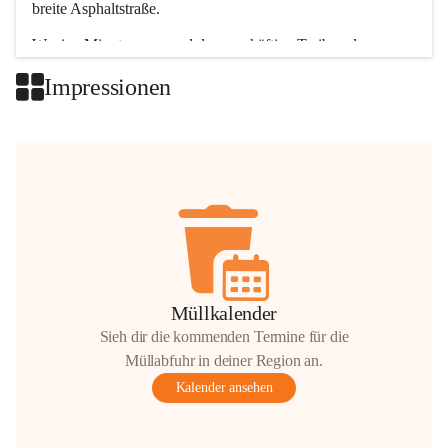
breite Asphaltstraße. 
Wenige Minuten nur, und das geschäftige Treiben der 
Talgemeinden sorgt für abwechslungsreiche Möglichkeiten.
Impressionen
+2
Müllkalender
Sieh dir die kommenden Termine für die
Müllabfuhr in deiner Region an.
Kalender ansehen