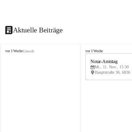
Aktuelle Beiträge
V
V
vor 1 Woche
vor 1 Woche
Umwelt
i
i
k
k
Notar-Amtstag
t
t
Mi., 11. Nov., 15:30
o
o
r
r
s
s
b
b
e
e
r
r
g
g