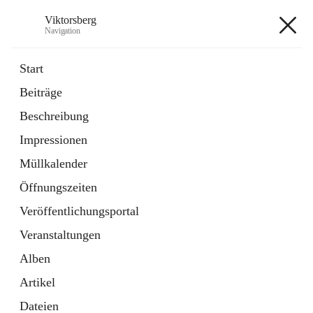
Viktorsberg
Navigation
Viktorsberg
Start
Beiträge
Gemeindepolitik
Beschreibung
1 Schnellzugriff
Impressionen
Bürgerservice
10 Schnellzugriffe
Müllkalender
Öffnungszeiten
+8
Veröffentlichungsportal
Veranstaltungen
Alben
Artikel
Hauptadresse
Dateien