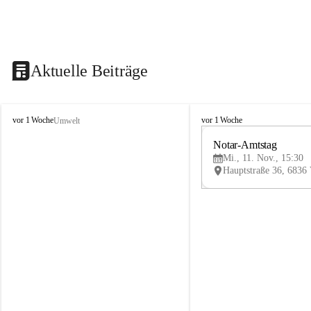
Aktuelle Beiträge
V
V
vor 1 Woche
vor 1 Woche
Umwelt
i
i
k
k
Notar-Amtstag
t
t
Mi., 11. Nov., 15:30
o
o
r
r
s
s
b
b
e
e
r
r
g
g