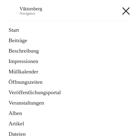
Viktorsberg
Navigation
Viktorsberg
Start
Beiträge
Gemeindepolitik
Beschreibung
1 Schnellzugriff
Impressionen
Bürgerservice
10 Schnellzugriffe
Müllkalender
Öffnungszeiten
+8
Veröffentlichungsportal
Veranstaltungen
Alben
Artikel
Hauptadresse
Dateien