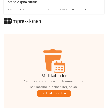
breite Asphaltstraße. 
Wenige Minuten nur, und das geschäftige Treiben der 
Talgemeinden sorgt für abwechslungsreiche Möglichkeiten.
Impressionen
+2
Müllkalender
Sieh dir die kommenden Termine für die
Müllabfuhr in deiner Region an.
Kalender ansehen