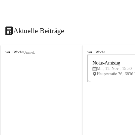
Aktuelle Beiträge
V
V
vor 1 Woche
vor 1 Woche
Umwelt
i
i
k
k
Notar-Amtstag
t
t
Mi., 11. Nov., 15:30
o
o
r
r
s
s
b
b
e
e
r
r
g
g