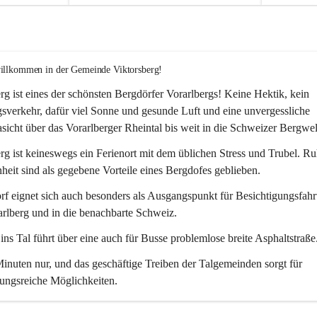
willkommen in der Gemeinde Viktorsberg!
rg ist eines der schönsten Bergdörfer Vorarlbergs! Keine Hektik, kein 
verkehr, dafür viel Sonne und gesunde Luft und eine unvergessliche 
icht über das Vorarlberger Rheintal bis weit in die Schweizer Bergwel
rg ist keineswegs ein Ferienort mit dem üblichen Stress und Trubel. R
eit sind als gegebene Vorteile eines Bergdofes geblieben. 
f eignet sich auch besonders als Ausgangspunkt für Besichtigungsfahrt
rlberg und in die benachbarte Schweiz. 
ns Tal führt über eine auch für Busse problemlose breite Asphaltstraße.
nuten nur, und das geschäftige Treiben der Talgemeinden sorgt für 
ungsreiche Möglichkeiten.