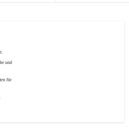
t. 
uhe und 
en für 
 