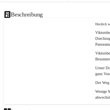
Beschreibung
Herzlich 
Viktorsbe
Durchzugs
Panoramas
Viktorsbe
Besonnenh
Unser Dor
ganz Vora
Der Weg i
Wenige Mi
abwechsl