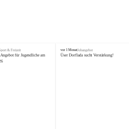
V
vor 1 Monat
Sport & Freizeit
Jobangebot
i
Angebot für Jugendliche am 
Üser Dorflada sucht Verstärkung! 
k
26
t
o
r
s
b
e
r
g