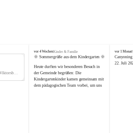
V
V
vor 4 Wochen
vor 1 Monat
Kinder & Familie
i
i
🌞 Sommergrüße aus dem Kindergarten 🌞
Canyoning 
k
k
11
22. Juli 20
Heute durften wir besonderen Besuch in 
t
t
NO
o
o
Hauptstraße 36, 6836 Viktorsberg, AUT
der Gemeinde begrüßen: Die 
V
r
r
Kindergartenkinder kamen gemeinsam mit 
s
s
dem pädagogischen Team vorbei, um uns 
b
b
einen schönen Sommer zu wünschen.
e
e
r
r
Vielen Dank für diese liebe Überraschung 
g
g
und die fröhlichen Sommergrüße! Wir 
wünschen allen Kindern, ihren Familien 
sowie dem gesamten Kindergarten-Team 
erholsame, sonnige und wunderschöne 
Sommerferien. 🌼☀️