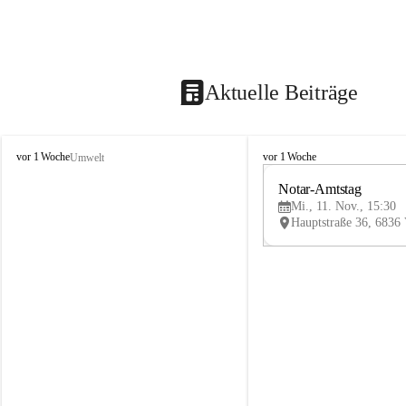
Aktuelle Beiträge
V
V
vor 1 Woche
vor 1 Woche
Umwelt
i
i
k
k
Notar-Amtstag
t
t
Mi., 11. Nov., 15:30
o
o
r
r
s
s
b
b
e
e
r
r
g
g