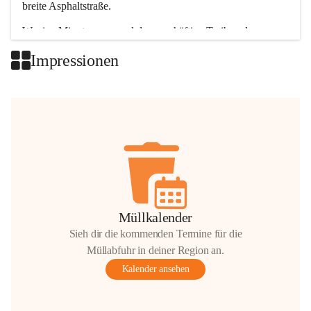
breite Asphaltstraße. 
Wenige Minuten nur, und das geschäftige Treiben der 
Talgemeinden sorgt für abwechslungsreiche Möglichkeiten.
Impressionen
+2
Müllkalender
Sieh dir die kommenden Termine für die
Müllabfuhr in deiner Region an.
Kalender ansehen