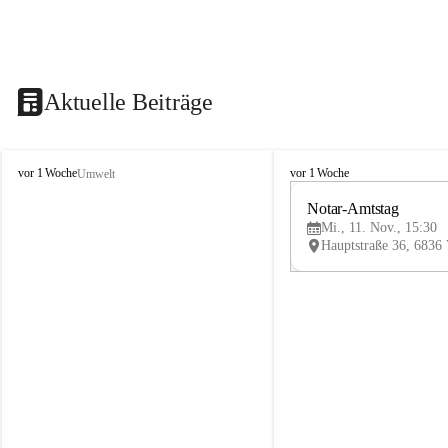
Aktuelle Beiträge
V
V
vor 1 Woche
vor 1 Woche
Umwelt
i
i
k
k
Notar-Amtstag
t
t
Mi., 11. Nov., 15:30
o
o
r
r
s
s
b
b
e
e
r
r
g
g