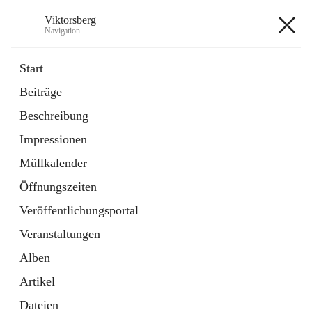
Viktorsberg
Navigation
Viktorsberg
Start
Beiträge
Gemeindepolitik
Beschreibung
1 Schnellzugriff
Impressionen
Bürgerservice
10 Schnellzugriffe
Müllkalender
Öffnungszeiten
+8
Veröffentlichungsportal
Veranstaltungen
Alben
Artikel
Hauptadresse
Dateien