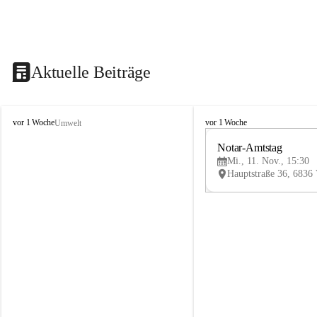
Aktuelle Beiträge
V
V
vor 1 Woche
vor 1 Woche
Umwelt
i
i
k
k
Notar-Amtstag
t
t
Mi., 11. Nov., 15:30
o
o
r
r
s
s
b
b
e
e
r
r
g
g