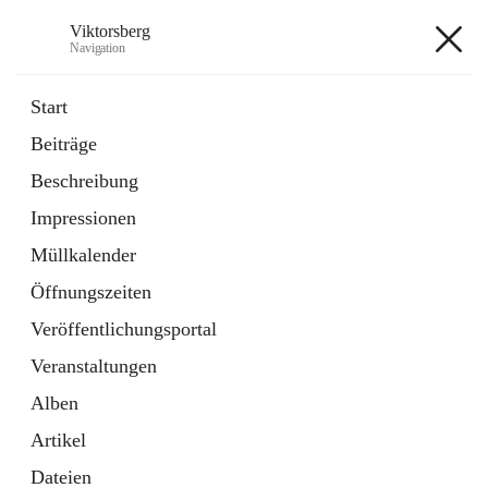
Viktorsberg
Navigation
Viktorsberg
Start
Beiträge
Gemeindepolitik
Beschreibung
1 Schnellzugriff
Impressionen
Bürgerservice
10 Schnellzugriffe
Müllkalender
Öffnungszeiten
+8
Veröffentlichungsportal
Veranstaltungen
Alben
Artikel
Hauptadresse
Dateien