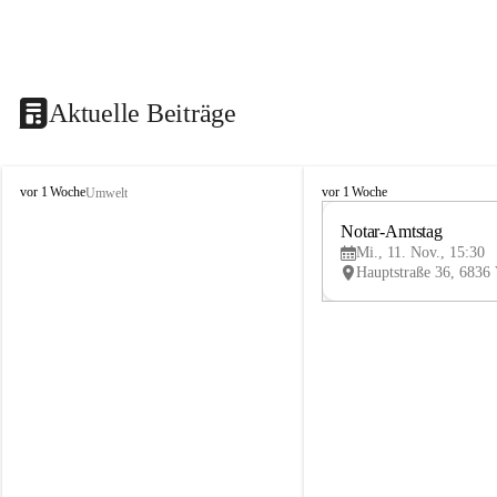
Aktuelle Beiträge
V
V
vor 1 Woche
vor 1 Woche
Umwelt
i
i
k
k
Notar-Amtstag
t
t
Mi., 11. Nov., 15:30
o
o
r
r
s
s
b
b
e
e
r
r
g
g