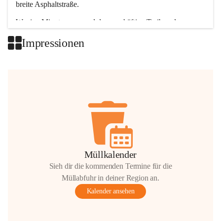
breite Asphaltstraße. 
Wenige Minuten nur, und das geschäftige Treiben der 
Talgemeinden sorgt für abwechslungsreiche Möglichkeiten.
Impressionen
+2
Müllkalender
Sieh dir die kommenden Termine für die
Müllabfuhr in deiner Region an.
Kalender ansehen