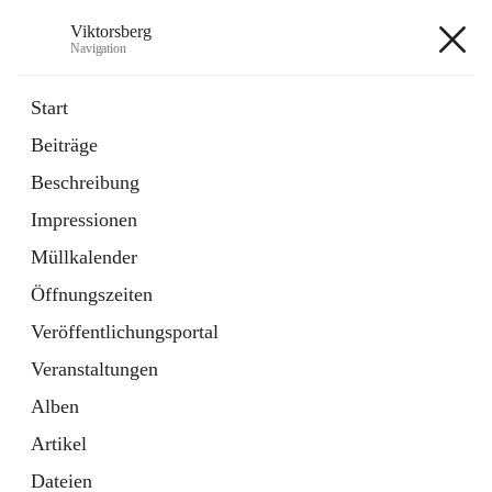
Viktorsberg
Navigation
Viktorsberg
Start
Beiträge
Gemeindepolitik
Beschreibung
1 Schnellzugriff
Impressionen
Bürgerservice
10 Schnellzugriffe
Müllkalender
Öffnungszeiten
+8
Veröffentlichungsportal
Veranstaltungen
Alben
Artikel
Hauptadresse
Dateien