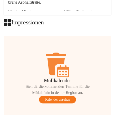
breite Asphaltstraße. 
Wenige Minuten nur, und das geschäftige Treiben der 
Talgemeinden sorgt für abwechslungsreiche Möglichkeiten.
Impressionen
+2
Müllkalender
Sieh dir die kommenden Termine für die
Müllabfuhr in deiner Region an.
Kalender ansehen