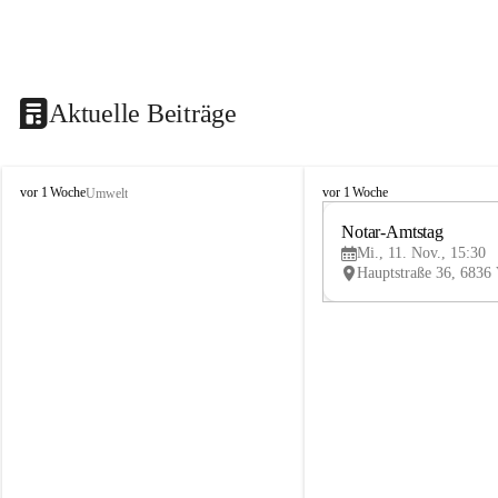
Aktuelle Beiträge
V
V
vor 1 Woche
vor 1 Woche
Umwelt
i
i
k
k
Notar-Amtstag
t
t
Mi., 11. Nov., 15:30
o
o
r
r
s
s
b
b
e
e
r
r
g
g