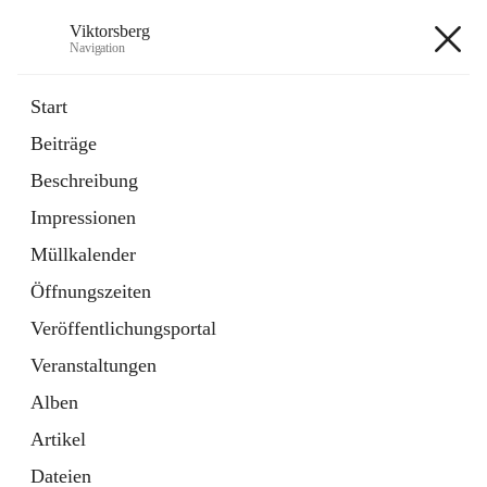
Viktorsberg
Navigation
Viktorsberg
Start
Beiträge
Gemeindepolitik
Beschreibung
1 Schnellzugriff
Impressionen
Bürgerservice
10 Schnellzugriffe
Müllkalender
Öffnungszeiten
+8
Veröffentlichungsportal
Veranstaltungen
Alben
Artikel
Hauptadresse
Dateien