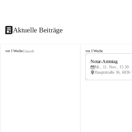
Aktuelle Beiträge
V
V
vor 1 Woche
vor 1 Woche
Umwelt
i
i
k
k
Notar-Amtstag
t
t
Mi., 11. Nov., 15:30
o
o
r
r
s
s
b
b
e
e
r
r
g
g