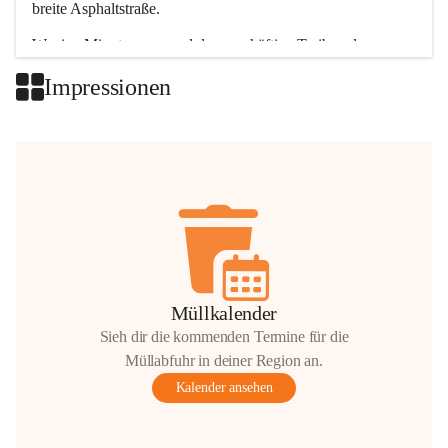
breite Asphaltstraße. 
Wenige Minuten nur, und das geschäftige Treiben der 
Talgemeinden sorgt für abwechslungsreiche Möglichkeiten.
Impressionen
+2
Müllkalender
Sieh dir die kommenden Termine für die
Müllabfuhr in deiner Region an.
Kalender ansehen