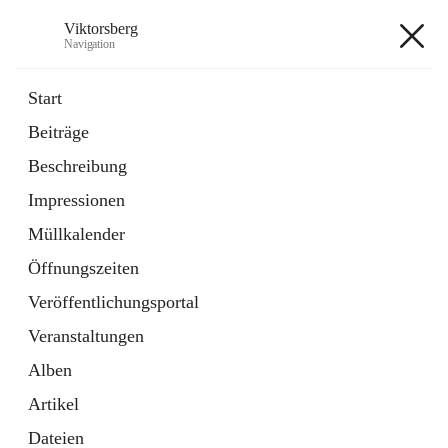
Viktorsberg
Navigation
Viktorsberg
Start
Beiträge
Gemeindepolitik
Beschreibung
1 Schnellzugriff
Impressionen
Bürgerservice
10 Schnellzugriffe
Müllkalender
Öffnungszeiten
+8
Veröffentlichungsportal
Veranstaltungen
Alben
Artikel
Hauptadresse
Dateien