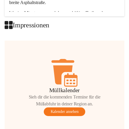
breite Asphaltstraße. 
Wenige Minuten nur, und das geschäftige Treiben der 
Talgemeinden sorgt für abwechslungsreiche Möglichkeiten.
Impressionen
+2
Müllkalender
Sieh dir die kommenden Termine für die
Müllabfuhr in deiner Region an.
Kalender ansehen