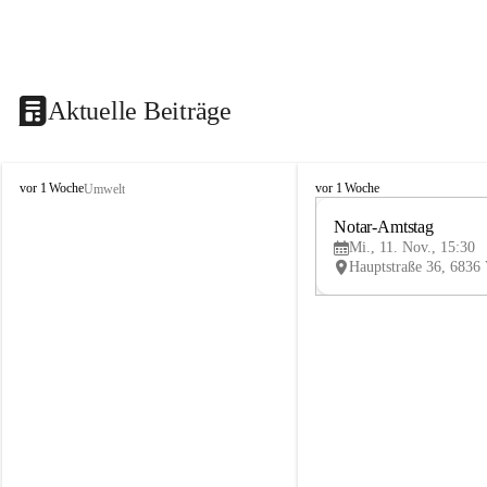
Aktuelle Beiträge
V
V
vor 1 Woche
vor 1 Woche
Umwelt
i
i
k
k
Notar-Amtstag
t
t
Mi., 11. Nov., 15:30
o
o
r
r
s
s
b
b
e
e
r
r
g
g