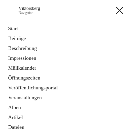
Viktorsberg
Navigation
Viktorsberg
Start
Beiträge
Gemeindepolitik
Beschreibung
1 Schnellzugriff
Impressionen
Bürgerservice
10 Schnellzugriffe
Müllkalender
Öffnungszeiten
+8
Veröffentlichungsportal
Veranstaltungen
Alben
Artikel
Hauptadresse
Dateien