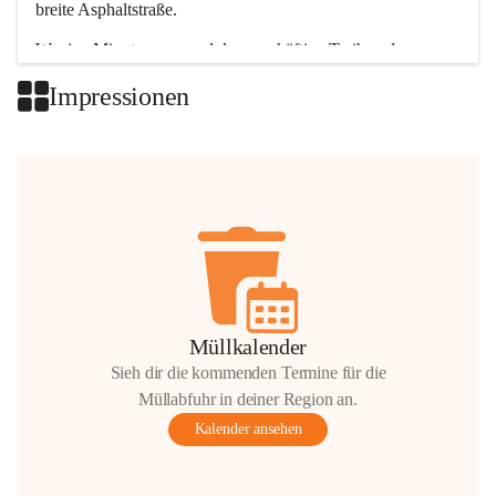
breite Asphaltstraße. 
Wenige Minuten nur, und das geschäftige Treiben der 
Talgemeinden sorgt für abwechslungsreiche Möglichkeiten.
Impressionen
+2
Müllkalender
Sieh dir die kommenden Termine für die
Müllabfuhr in deiner Region an.
Kalender ansehen