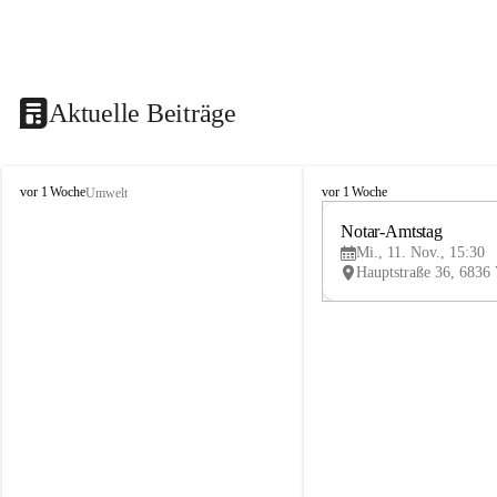
Aktuelle Beiträge
V
V
vor 1 Woche
vor 1 Woche
Umwelt
i
i
k
k
Notar-Amtstag
t
t
Mi., 11. Nov., 15:30
o
o
r
r
s
s
b
b
e
e
r
r
g
g