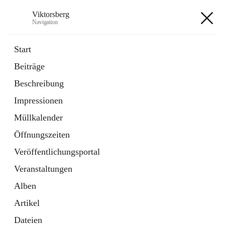
Viktorsberg
Navigation
Viktorsberg
Start
Beiträge
Gemeindepolitik
Beschreibung
1 Schnellzugriff
Impressionen
Bürgerservice
10 Schnellzugriffe
Müllkalender
Öffnungszeiten
+8
Veröffentlichungsportal
Veranstaltungen
Alben
Artikel
Hauptadresse
Dateien