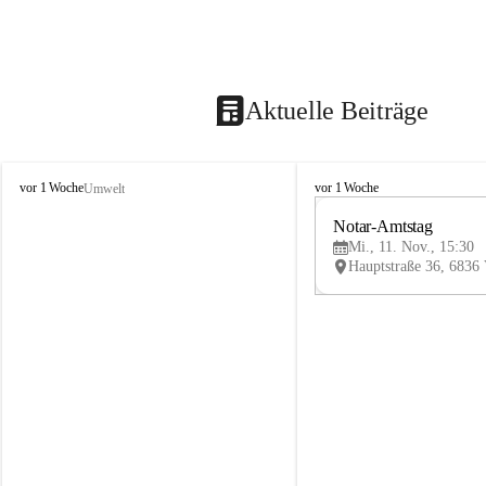
Aktuelle Beiträge
V
V
vor 1 Woche
vor 1 Woche
Umwelt
i
i
k
k
Notar-Amtstag
t
t
Mi., 11. Nov., 15:30
o
o
r
r
s
s
b
b
e
e
r
r
g
g