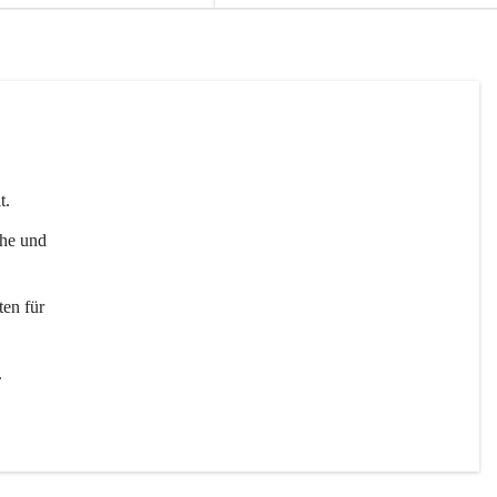
t. 
uhe und 
en für 
 