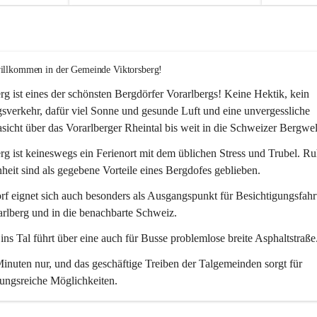
willkommen in der Gemeinde Viktorsberg!
rg ist eines der schönsten Bergdörfer Vorarlbergs! Keine Hektik, kein 
verkehr, dafür viel Sonne und gesunde Luft und eine unvergessliche 
icht über das Vorarlberger Rheintal bis weit in die Schweizer Bergwel
rg ist keineswegs ein Ferienort mit dem üblichen Stress und Trubel. R
eit sind als gegebene Vorteile eines Bergdofes geblieben. 
f eignet sich auch besonders als Ausgangspunkt für Besichtigungsfahrt
rlberg und in die benachbarte Schweiz. 
ns Tal führt über eine auch für Busse problemlose breite Asphaltstraße.
nuten nur, und das geschäftige Treiben der Talgemeinden sorgt für 
ungsreiche Möglichkeiten.