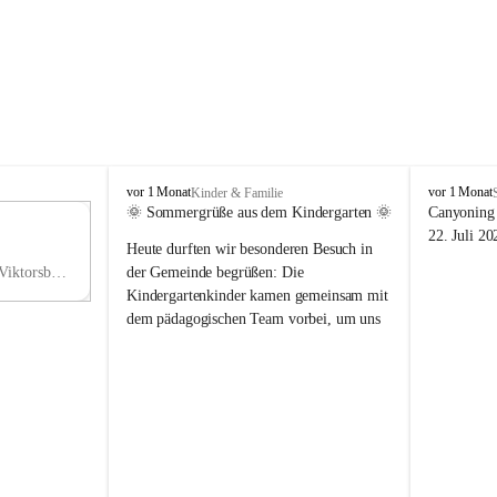
V
V
vor 1 Monat
vor 1 Monat
Kinder & Familie
i
i
🌞 Sommergrüße aus dem Kindergarten 🌞
Canyoning 
k
k
11
22. Juli 20
Heute durften wir besonderen Besuch in 
t
t
NO
o
o
Hauptstraße 36, 6836 Viktorsberg, AUT
der Gemeinde begrüßen: Die 
V
r
r
Kindergartenkinder kamen gemeinsam mit 
s
s
dem pädagogischen Team vorbei, um uns 
b
b
einen schönen Sommer zu wünschen.
e
e
r
r
Vielen Dank für diese liebe Überraschung 
g
g
und die fröhlichen Sommergrüße! Wir 
wünschen allen Kindern, ihren Familien 
sowie dem gesamten Kindergarten-Team 
erholsame, sonnige und wunderschöne 
Sommerferien. 🌼☀️