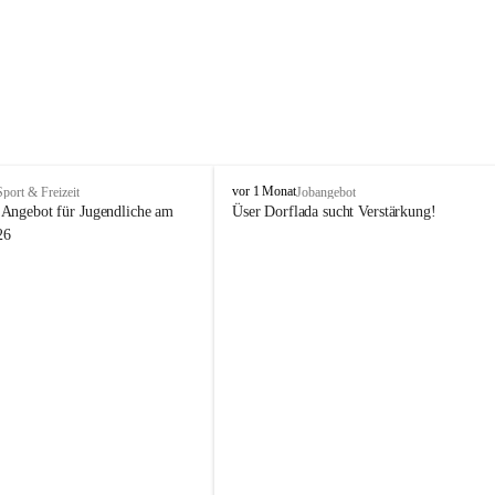
V
vor 1 Monat
Sport & Freizeit
Jobangebot
i
Angebot für Jugendliche am 
Üser Dorflada sucht Verstärkung! 
k
26
t
o
r
s
b
e
r
g