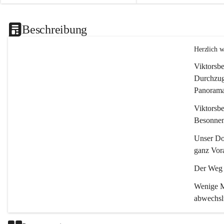
Beschreibung
Herzlich 
Viktorsbe
Durchzugs
Panoramas
Viktorsbe
Besonnenh
Unser Dor
ganz Vora
Der Weg i
Wenige Mi
abwechsl