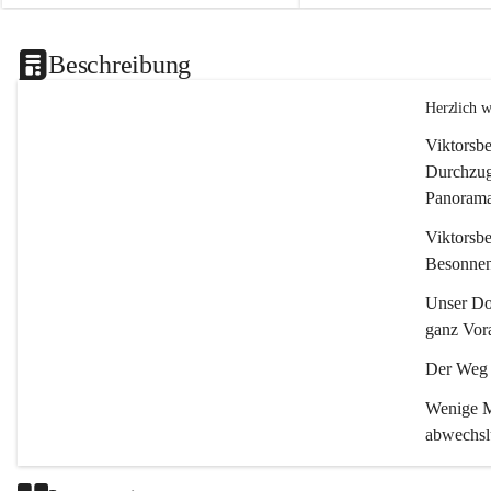
Beschreibung
Herzlich 
Viktorsbe
Durchzugs
Panoramas
Viktorsbe
Besonnenh
Unser Dor
ganz Vora
Der Weg i
Wenige Mi
abwechsl