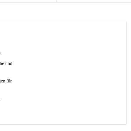
t. 
uhe und 
en für 
 