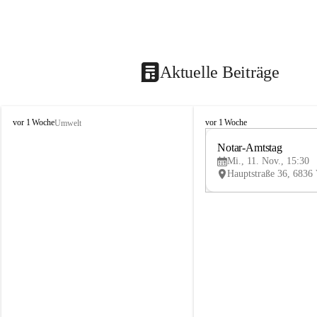
Aktuelle Beiträge
V
V
vor 1 Woche
vor 1 Woche
Umwelt
i
i
k
k
Notar-Amtstag
t
t
Mi., 11. Nov., 15:30
o
o
r
r
s
s
b
b
e
e
r
r
g
g