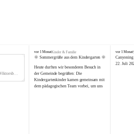
V
V
vor 1 Monat
vor 1 Monat
Kinder & Familie
i
i
🌞 Sommergrüße aus dem Kindergarten 🌞
Canyoning 
k
k
11
22. Juli 20
Heute durften wir besonderen Besuch in 
t
t
NO
o
o
Hauptstraße 36, 6836 Viktorsberg, AUT
der Gemeinde begrüßen: Die 
V
r
r
Kindergartenkinder kamen gemeinsam mit 
s
s
dem pädagogischen Team vorbei, um uns 
b
b
einen schönen Sommer zu wünschen.
e
e
r
r
Vielen Dank für diese liebe Überraschung 
g
g
und die fröhlichen Sommergrüße! Wir 
wünschen allen Kindern, ihren Familien 
sowie dem gesamten Kindergarten-Team 
erholsame, sonnige und wunderschöne 
Sommerferien. 🌼☀️