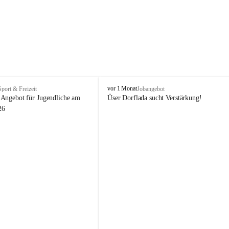
V
vor 1 Monat
Sport & Freizeit
Jobangebot
i
Angebot für Jugendliche am 
Üser Dorflada sucht Verstärkung! 
k
26
t
o
r
s
b
e
r
g