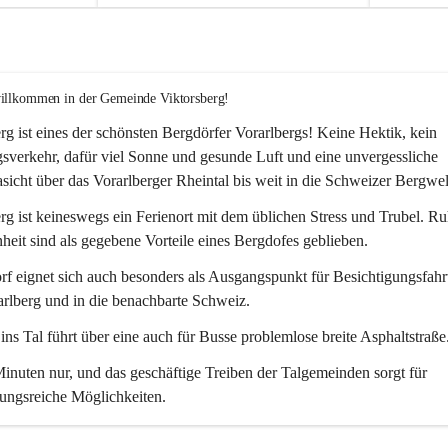
willkommen in der Gemeinde Viktorsberg!
rg ist eines der schönsten Bergdörfer Vorarlbergs! Keine Hektik, kein 
verkehr, dafür viel Sonne und gesunde Luft und eine unvergessliche 
icht über das Vorarlberger Rheintal bis weit in die Schweizer Bergwel
rg ist keineswegs ein Ferienort mit dem üblichen Stress und Trubel. R
eit sind als gegebene Vorteile eines Bergdofes geblieben. 
f eignet sich auch besonders als Ausgangspunkt für Besichtigungsfahrt
rlberg und in die benachbarte Schweiz. 
ns Tal führt über eine auch für Busse problemlose breite Asphaltstraße.
nuten nur, und das geschäftige Treiben der Talgemeinden sorgt für 
ungsreiche Möglichkeiten.