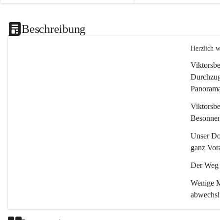
Beschreibung
Herzlich 
Viktorsbe
Durchzugs
Panoramas
Viktorsbe
Besonnenh
Unser Dor
ganz Vora
Der Weg i
Wenige Mi
abwechsl