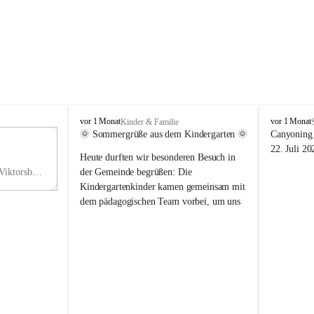
V
V
vor 1 Monat
vor 1 Monat
Kinder & Familie
i
i
🌞 Sommergrüße aus dem Kindergarten 🌞
Canyoning 
k
k
11
22. Juli 20
Heute durften wir besonderen Besuch in 
t
t
NO
o
o
Hauptstraße 36, 6836 Viktorsberg, AUT
der Gemeinde begrüßen: Die 
V
r
r
Kindergartenkinder kamen gemeinsam mit 
s
s
dem pädagogischen Team vorbei, um uns 
b
b
einen schönen Sommer zu wünschen.
e
e
r
r
Vielen Dank für diese liebe Überraschung 
g
g
und die fröhlichen Sommergrüße! Wir 
wünschen allen Kindern, ihren Familien 
sowie dem gesamten Kindergarten-Team 
erholsame, sonnige und wunderschöne 
Sommerferien. 🌼☀️