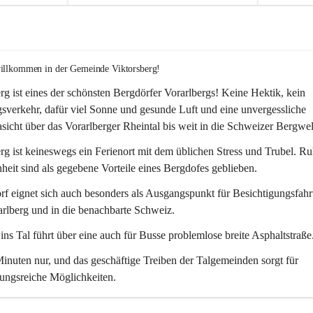
willkommen in der Gemeinde Viktorsberg!
rg ist eines der schönsten Bergdörfer Vorarlbergs! Keine Hektik, kein 
verkehr, dafür viel Sonne und gesunde Luft und eine unvergessliche 
icht über das Vorarlberger Rheintal bis weit in die Schweizer Bergwel
rg ist keineswegs ein Ferienort mit dem üblichen Stress und Trubel. R
eit sind als gegebene Vorteile eines Bergdofes geblieben. 
f eignet sich auch besonders als Ausgangspunkt für Besichtigungsfahrt
rlberg und in die benachbarte Schweiz. 
ns Tal führt über eine auch für Busse problemlose breite Asphaltstraße.
nuten nur, und das geschäftige Treiben der Talgemeinden sorgt für 
ungsreiche Möglichkeiten.