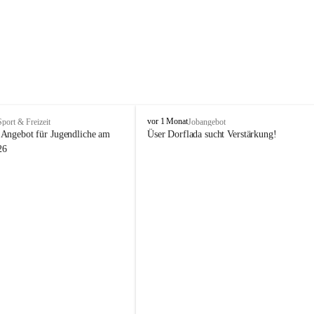
V
vor 1 Monat
Sport & Freizeit
Jobangebot
i
Angebot für Jugendliche am 
Üser Dorflada sucht Verstärkung! 
k
26
t
o
r
s
b
e
r
g