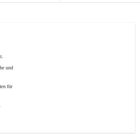
t. 
uhe und 
en für 
 