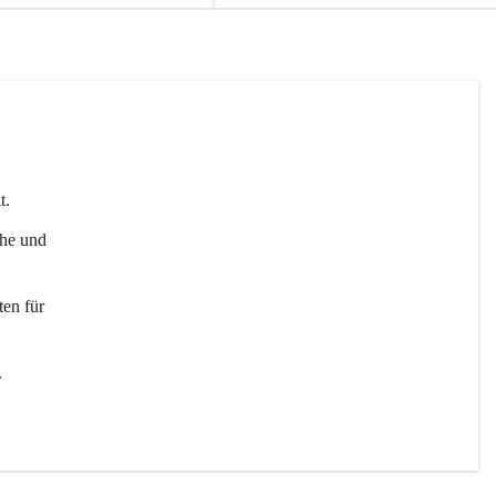
t. 
uhe und 
en für 
 