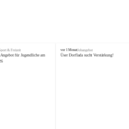
V
vor 1 Monat
Sport & Freizeit
Jobangebot
i
Angebot für Jugendliche am 
Üser Dorflada sucht Verstärkung! 
k
26
t
o
r
s
b
e
r
g