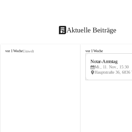
Aktuelle Beiträge
V
V
vor 1 Woche
vor 1 Woche
Umwelt
i
i
k
k
Notar-Amtstag
t
t
Mi., 11. Nov., 15:30
o
o
r
r
s
s
b
b
e
e
r
r
g
g