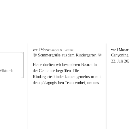
V
V
vor 1 Monat
vor 1 Monat
Kinder & Familie
i
i
🌞 Sommergrüße aus dem Kindergarten 🌞
Canyoning 
k
k
11
22. Juli 20
Heute durften wir besonderen Besuch in 
t
t
NO
o
o
Hauptstraße 36, 6836 Viktorsberg, AUT
der Gemeinde begrüßen: Die 
V
r
r
Kindergartenkinder kamen gemeinsam mit 
s
s
dem pädagogischen Team vorbei, um uns 
b
b
einen schönen Sommer zu wünschen.
e
e
r
r
Vielen Dank für diese liebe Überraschung 
g
g
und die fröhlichen Sommergrüße! Wir 
wünschen allen Kindern, ihren Familien 
sowie dem gesamten Kindergarten-Team 
erholsame, sonnige und wunderschöne 
Sommerferien. 🌼☀️