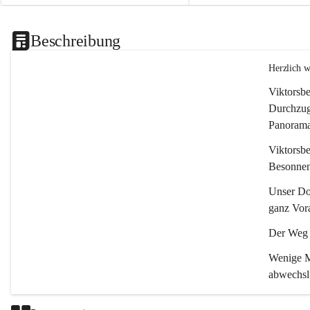
Beschreibung
Herzlich 
Viktorsbe
Durchzugs
Panoramas
Viktorsbe
Besonnenh
Unser Dor
ganz Vora
Der Weg i
Wenige Mi
abwechsl