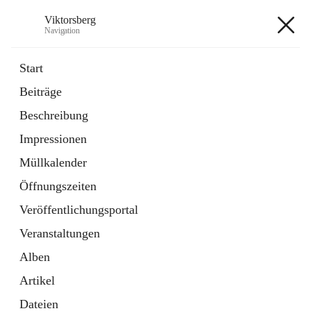
Viktorsberg
Navigation
Viktorsberg
Start
Beiträge
Gemeindepolitik
Beschreibung
1 Schnellzugriff
Impressionen
Bürgerservice
10 Schnellzugriffe
Müllkalender
Öffnungszeiten
+8
Veröffentlichungsportal
Veranstaltungen
Alben
Artikel
Hauptadresse
Dateien