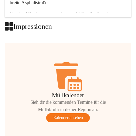
breite Asphaltstraße. 
Wenige Minuten nur, und das geschäftige Treiben der 
Talgemeinden sorgt für abwechslungsreiche Möglichkeiten.
Impressionen
+2
Müllkalender
Sieh dir die kommenden Termine für die
Müllabfuhr in deiner Region an.
Kalender ansehen