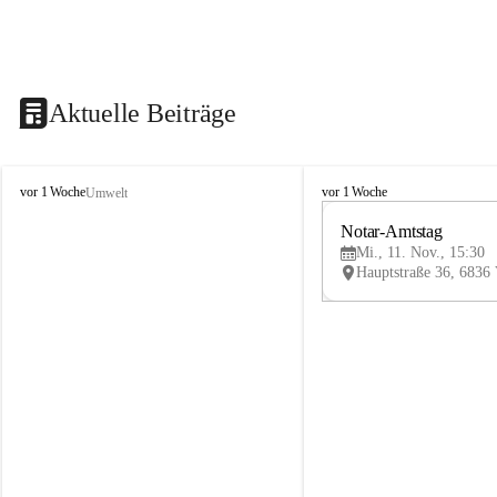
Aktuelle Beiträge
V
V
vor 1 Woche
vor 1 Woche
Umwelt
i
i
k
k
Notar-Amtstag
t
t
Mi., 11. Nov., 15:30
o
o
r
r
s
s
b
b
e
e
r
r
g
g