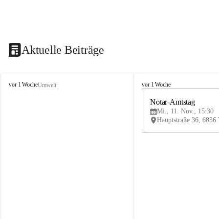
Aktuelle Beiträge
V
V
vor 1 Woche
vor 1 Woche
Umwelt
i
i
k
k
Notar-Amtstag
t
t
Mi., 11. Nov., 15:30
o
o
r
r
s
s
b
b
e
e
r
r
g
g