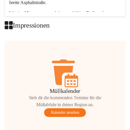
breite Asphaltstraße. 
Wenige Minuten nur, und das geschäftige Treiben der 
Talgemeinden sorgt für abwechslungsreiche Möglichkeiten.
Impressionen
+2
Müllkalender
Sieh dir die kommenden Termine für die
Müllabfuhr in deiner Region an.
Kalender ansehen