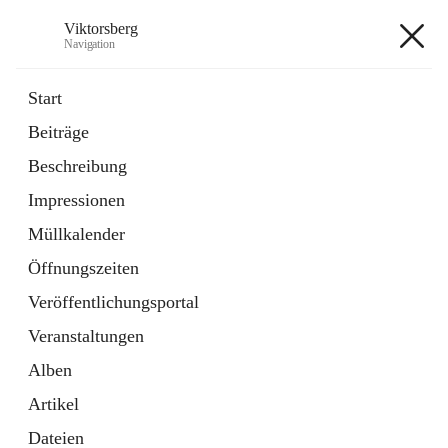
Viktorsberg
Navigation
Viktorsberg
Start
Beiträge
Gemeindepolitik
Beschreibung
1 Schnellzugriff
Impressionen
Bürgerservice
10 Schnellzugriffe
Müllkalender
Öffnungszeiten
+8
Veröffentlichungsportal
Veranstaltungen
Alben
Artikel
Hauptadresse
Dateien