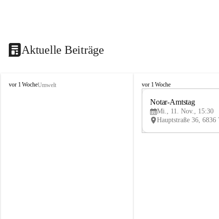
Aktuelle Beiträge
V
V
vor 1 Woche
vor 1 Woche
Umwelt
i
i
k
k
Notar-Amtstag
t
t
Mi., 11. Nov., 15:30
o
o
r
r
s
s
b
b
e
e
r
r
g
g