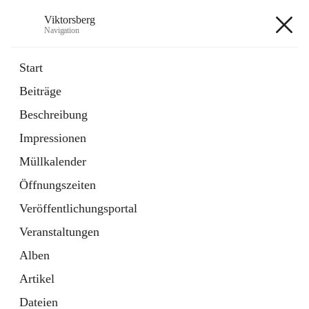
Viktorsberg
Navigation
Viktorsberg
Start
Beiträge
Gemeindepolitik
Beschreibung
1 Schnellzugriff
Impressionen
Bürgerservice
10 Schnellzugriffe
Müllkalender
Öffnungszeiten
+8
Veröffentlichungsportal
Veranstaltungen
Alben
Artikel
Hauptadresse
Dateien