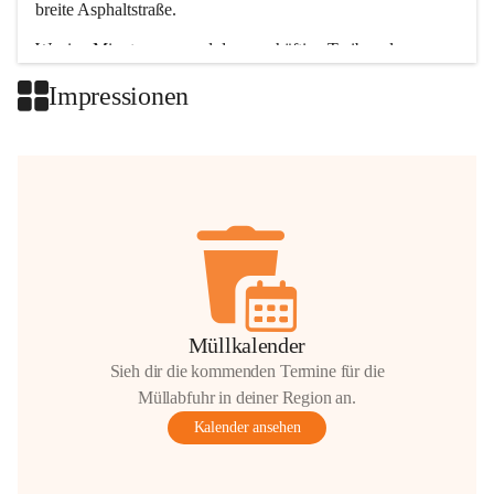
breite Asphaltstraße. 
Wenige Minuten nur, und das geschäftige Treiben der 
Talgemeinden sorgt für abwechslungsreiche Möglichkeiten.
Impressionen
+2
Müllkalender
Sieh dir die kommenden Termine für die
Müllabfuhr in deiner Region an.
Kalender ansehen