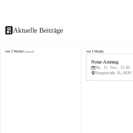
Aktuelle Beiträge
V
V
vor 1 Woche
vor 1 Woche
Umwelt
i
i
k
k
Notar-Amtstag
t
t
Mi., 11. Nov., 15:30
o
o
r
r
s
s
b
b
e
e
r
r
g
g