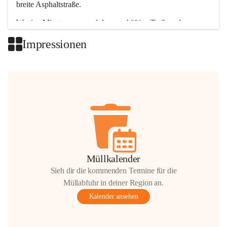
breite Asphaltstraße. 
Wenige Minuten nur, und das geschäftige Treiben der 
Talgemeinden sorgt für abwechslungsreiche Möglichkeiten.
Impressionen
+2
Müllkalender
Sieh dir die kommenden Termine für die
Müllabfuhr in deiner Region an.
Kalender ansehen