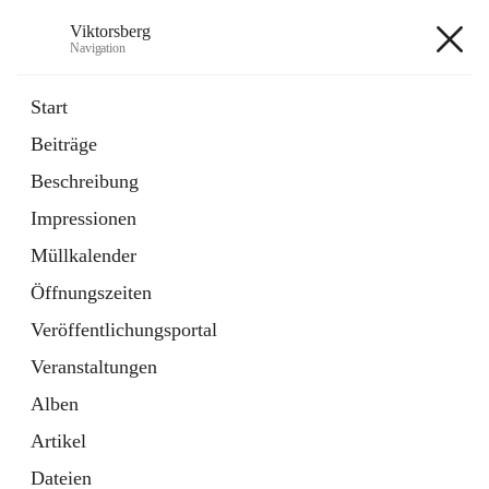
Viktorsberg
Navigation
Viktorsberg
Start
Beiträge
Gemeindepolitik
Beschreibung
1 Schnellzugriff
Impressionen
Bürgerservice
10 Schnellzugriffe
Müllkalender
Öffnungszeiten
+8
Veröffentlichungsportal
Veranstaltungen
Alben
Artikel
Hauptadresse
Dateien