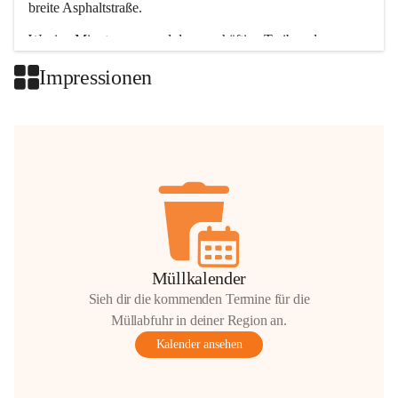
breite Asphaltstraße. 
Wenige Minuten nur, und das geschäftige Treiben der 
Talgemeinden sorgt für abwechslungsreiche Möglichkeiten.
Impressionen
+2
Müllkalender
Sieh dir die kommenden Termine für die
Müllabfuhr in deiner Region an.
Kalender ansehen