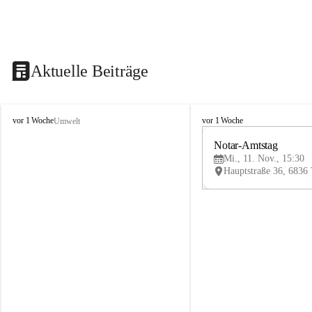
Aktuelle Beiträge
V
V
vor 1 Woche
vor 1 Woche
Umwelt
i
i
k
k
Notar-Amtstag
t
t
Mi., 11. Nov., 15:30
o
o
r
r
s
s
b
b
e
e
r
r
g
g