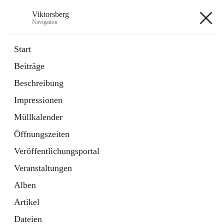
Viktorsberg
Navigation
Viktorsberg
Start
Beiträge
Gemeindepolitik
Beschreibung
1 Schnellzugriff
Impressionen
Bürgerservice
10 Schnellzugriffe
Müllkalender
Öffnungszeiten
+8
Veröffentlichungsportal
Veranstaltungen
Alben
Artikel
Hauptadresse
Dateien