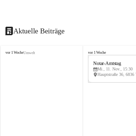
Aktuelle Beiträge
V
V
vor 1 Woche
vor 1 Woche
Umwelt
i
i
k
k
Notar-Amtstag
t
t
Mi., 11. Nov., 15:30
o
o
r
r
s
s
b
b
e
e
r
r
g
g