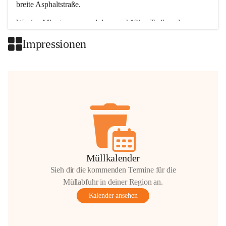
breite Asphaltstraße. 
Wenige Minuten nur, und das geschäftige Treiben der 
Talgemeinden sorgt für abwechslungsreiche Möglichkeiten.
Impressionen
+2
Müllkalender
Sieh dir die kommenden Termine für die
Müllabfuhr in deiner Region an.
Kalender ansehen