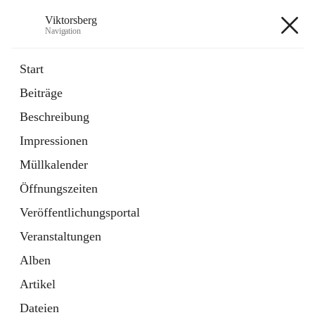
Viktorsberg
Navigation
Viktorsberg
Start
Beiträge
Gemeindepolitik
Beschreibung
1 Schnellzugriff
Impressionen
Bürgerservice
10 Schnellzugriffe
Müllkalender
Öffnungszeiten
+8
Veröffentlichungsportal
Veranstaltungen
Alben
Artikel
Hauptadresse
Dateien