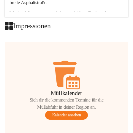
breite Asphaltstraße. 
Wenige Minuten nur, und das geschäftige Treiben der 
Talgemeinden sorgt für abwechslungsreiche Möglichkeiten.
Impressionen
+2
Müllkalender
Sieh dir die kommenden Termine für die
Müllabfuhr in deiner Region an.
Kalender ansehen