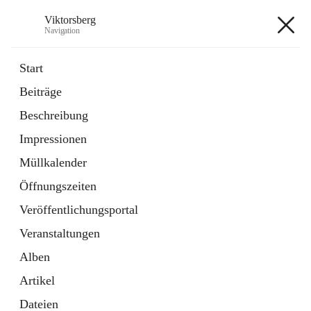
Viktorsberg
Navigation
Viktorsberg
Start
Beiträge
Gemeindepolitik
Beschreibung
1 Schnellzugriff
Impressionen
Bürgerservice
10 Schnellzugriffe
Müllkalender
Öffnungszeiten
+8
Veröffentlichungsportal
Veranstaltungen
Alben
Artikel
Hauptadresse
Dateien