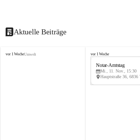
Aktuelle Beiträge
V
V
vor 1 Woche
vor 1 Woche
Umwelt
i
i
k
k
Notar-Amtstag
t
t
Mi., 11. Nov., 15:30
o
o
r
r
s
s
b
b
e
e
r
r
g
g