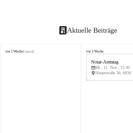
Aktuelle Beiträge
V
V
vor 1 Woche
vor 1 Woche
Umwelt
i
i
k
k
Notar-Amtstag
t
t
Mi., 11. Nov., 15:30
o
o
r
r
s
s
b
b
e
e
r
r
g
g