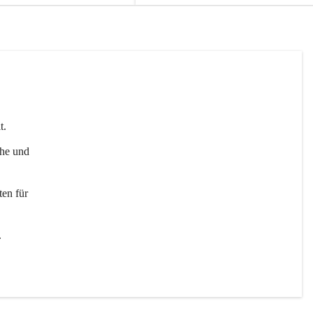
t. 
uhe und 
en für 
 