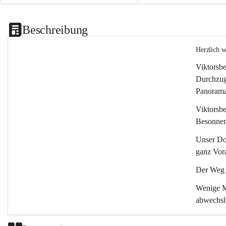
Beschreibung
Herzlich 
Viktorsbe
Durchzugs
Panoramas
Viktorsbe
Besonnenh
Unser Dor
ganz Vora
Der Weg i
Wenige Mi
abwechsl