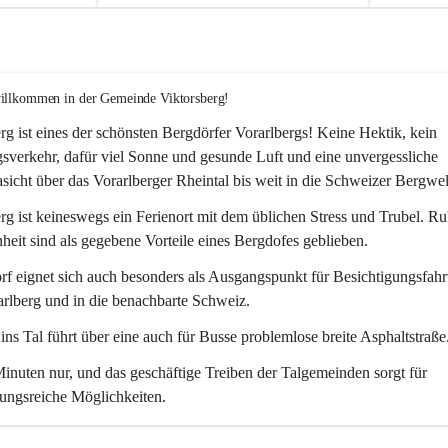
willkommen in der Gemeinde Viktorsberg!
rg ist eines der schönsten Bergdörfer Vorarlbergs! Keine Hektik, kein 
verkehr, dafür viel Sonne und gesunde Luft und eine unvergessliche 
icht über das Vorarlberger Rheintal bis weit in die Schweizer Bergwel
rg ist keineswegs ein Ferienort mit dem üblichen Stress und Trubel. R
eit sind als gegebene Vorteile eines Bergdofes geblieben. 
f eignet sich auch besonders als Ausgangspunkt für Besichtigungsfahrt
rlberg und in die benachbarte Schweiz. 
ns Tal führt über eine auch für Busse problemlose breite Asphaltstraße.
nuten nur, und das geschäftige Treiben der Talgemeinden sorgt für 
ungsreiche Möglichkeiten.