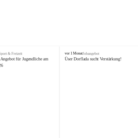
V
vor 1 Monat
Sport & Freizeit
Jobangebot
i
Angebot für Jugendliche am 
Üser Dorflada sucht Verstärkung! 
k
26
t
o
r
s
b
e
r
g