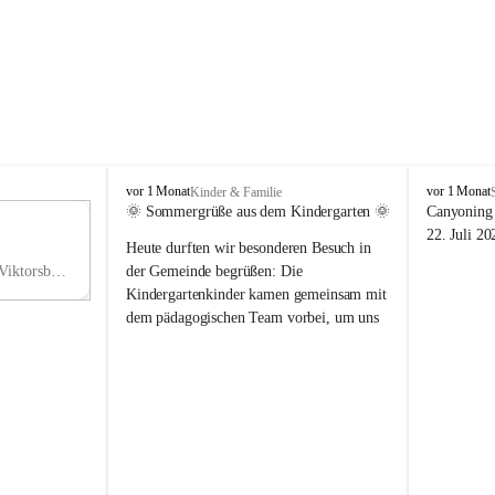
V
V
vor 1 Monat
vor 1 Monat
Kinder & Familie
i
i
🌞 Sommergrüße aus dem Kindergarten 🌞
Canyoning 
k
k
11
22. Juli 20
Heute durften wir besonderen Besuch in 
t
t
NO
o
o
Hauptstraße 36, 6836 Viktorsberg, AUT
der Gemeinde begrüßen: Die 
V
r
r
Kindergartenkinder kamen gemeinsam mit 
s
s
dem pädagogischen Team vorbei, um uns 
b
b
einen schönen Sommer zu wünschen.
e
e
r
r
Vielen Dank für diese liebe Überraschung 
g
g
und die fröhlichen Sommergrüße! Wir 
wünschen allen Kindern, ihren Familien 
sowie dem gesamten Kindergarten-Team 
erholsame, sonnige und wunderschöne 
Sommerferien. 🌼☀️