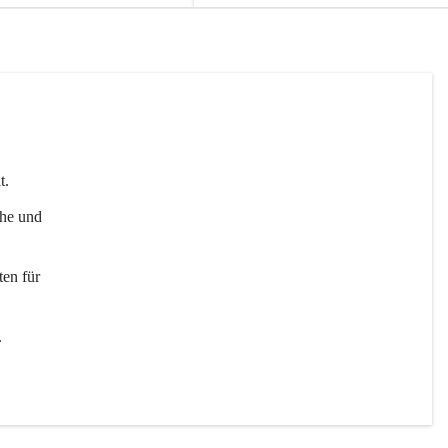
t. 
uhe und 
en für 
 