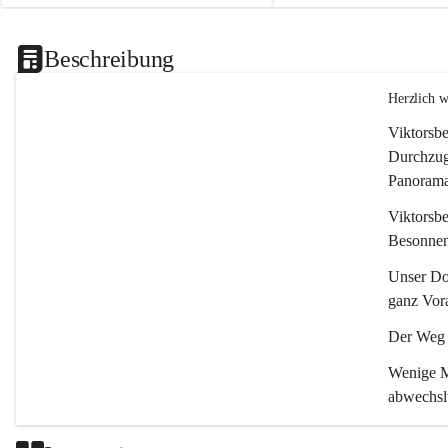
Beschreibung
Herzlich 
Viktorsbe
Durchzugs
Panoramas
Viktorsbe
Besonnenh
Unser Dor
ganz Vora
Der Weg i
Wenige Mi
abwechsl