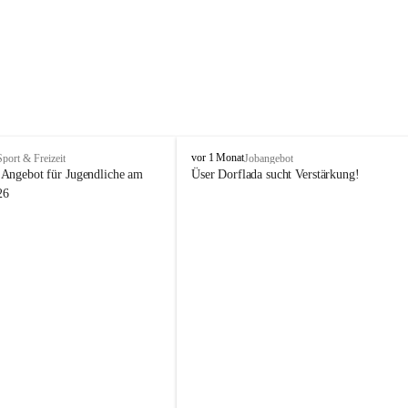
V
vor 1 Monat
Sport & Freizeit
Jobangebot
i
Angebot für Jugendliche am 
Üser Dorflada sucht Verstärkung! 
k
26
t
o
r
s
b
e
r
g