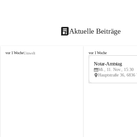
Aktuelle Beiträge
V
V
vor 1 Woche
vor 1 Woche
Umwelt
i
i
k
k
Notar-Amtstag
t
t
Mi., 11. Nov., 15:30
o
o
r
r
s
s
b
b
e
e
r
r
g
g