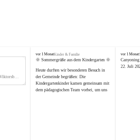
V
V
vor 1 Monat
vor 1 Monat
Kinder & Familie
i
i
🌞 Sommergrüße aus dem Kindergarten 🌞
Canyoning 
k
k
11
22. Juli 20
Heute durften wir besonderen Besuch in 
t
t
NO
o
o
Hauptstraße 36, 6836 Viktorsberg, AUT
der Gemeinde begrüßen: Die 
V
r
r
Kindergartenkinder kamen gemeinsam mit 
s
s
dem pädagogischen Team vorbei, um uns 
b
b
einen schönen Sommer zu wünschen.
e
e
r
r
Vielen Dank für diese liebe Überraschung 
g
g
und die fröhlichen Sommergrüße! Wir 
wünschen allen Kindern, ihren Familien 
sowie dem gesamten Kindergarten-Team 
erholsame, sonnige und wunderschöne 
Sommerferien. 🌼☀️