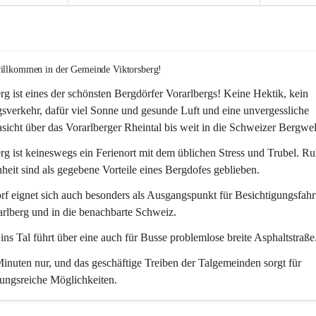
willkommen in der Gemeinde Viktorsberg!
rg ist eines der schönsten Bergdörfer Vorarlbergs! Keine Hektik, kein 
verkehr, dafür viel Sonne und gesunde Luft und eine unvergessliche 
icht über das Vorarlberger Rheintal bis weit in die Schweizer Bergwel
rg ist keineswegs ein Ferienort mit dem üblichen Stress und Trubel. R
eit sind als gegebene Vorteile eines Bergdofes geblieben. 
f eignet sich auch besonders als Ausgangspunkt für Besichtigungsfahrt
rlberg und in die benachbarte Schweiz. 
ns Tal führt über eine auch für Busse problemlose breite Asphaltstraße.
nuten nur, und das geschäftige Treiben der Talgemeinden sorgt für 
ungsreiche Möglichkeiten.