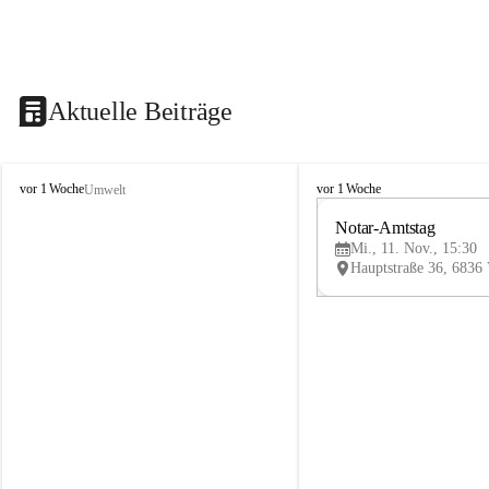
Aktuelle Beiträge
V
V
vor 1 Woche
vor 1 Woche
Umwelt
i
i
k
k
Notar-Amtstag
t
t
Mi., 11. Nov., 15:30
o
o
r
r
s
s
b
b
e
e
r
r
g
g