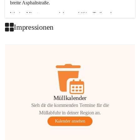
breite Asphaltstraße. 
Wenige Minuten nur, und das geschäftige Treiben der 
Talgemeinden sorgt für abwechslungsreiche Möglichkeiten.
Impressionen
+2
Müllkalender
Sieh dir die kommenden Termine für die
Müllabfuhr in deiner Region an.
Kalender ansehen