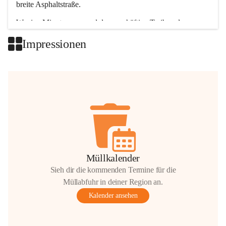
breite Asphaltstraße. 
Wenige Minuten nur, und das geschäftige Treiben der 
Talgemeinden sorgt für abwechslungsreiche Möglichkeiten.
Impressionen
+2
Müllkalender
Sieh dir die kommenden Termine für die
Müllabfuhr in deiner Region an.
Kalender ansehen