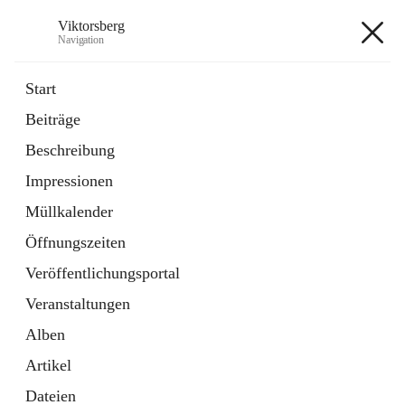
Viktorsberg
Navigation
Viktorsberg
Start
Beiträge
Gemeindepolitik
Beschreibung
1 Schnellzugriff
Impressionen
Bürgerservice
10 Schnellzugriffe
Müllkalender
Öffnungszeiten
+8
Veröffentlichungsportal
Veranstaltungen
Alben
Artikel
Hauptadresse
Dateien