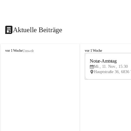
Aktuelle Beiträge
V
V
vor 1 Woche
vor 1 Woche
Umwelt
i
i
k
k
Notar-Amtstag
t
t
Mi., 11. Nov., 15:30
o
o
r
r
s
s
b
b
e
e
r
r
g
g