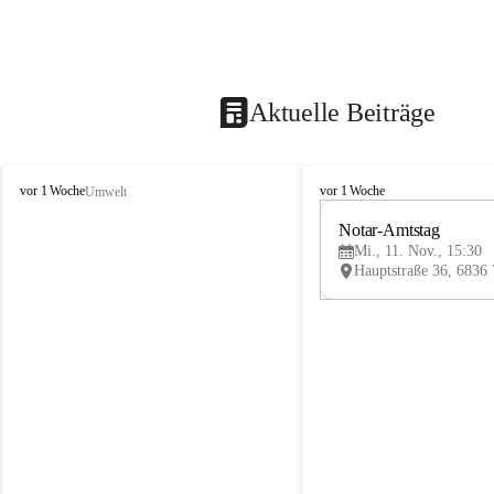
Aktuelle Beiträge
V
V
vor 1 Woche
vor 1 Woche
Umwelt
i
i
k
k
Notar-Amtstag
t
t
Mi., 11. Nov., 15:30
o
o
r
r
s
s
b
b
e
e
r
r
g
g