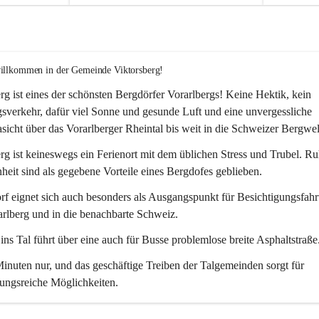
willkommen in der Gemeinde Viktorsberg!
rg ist eines der schönsten Bergdörfer Vorarlbergs! Keine Hektik, kein 
verkehr, dafür viel Sonne und gesunde Luft und eine unvergessliche 
icht über das Vorarlberger Rheintal bis weit in die Schweizer Bergwel
rg ist keineswegs ein Ferienort mit dem üblichen Stress und Trubel. R
eit sind als gegebene Vorteile eines Bergdofes geblieben. 
f eignet sich auch besonders als Ausgangspunkt für Besichtigungsfahrt
rlberg und in die benachbarte Schweiz. 
ns Tal führt über eine auch für Busse problemlose breite Asphaltstraße.
nuten nur, und das geschäftige Treiben der Talgemeinden sorgt für 
ungsreiche Möglichkeiten.