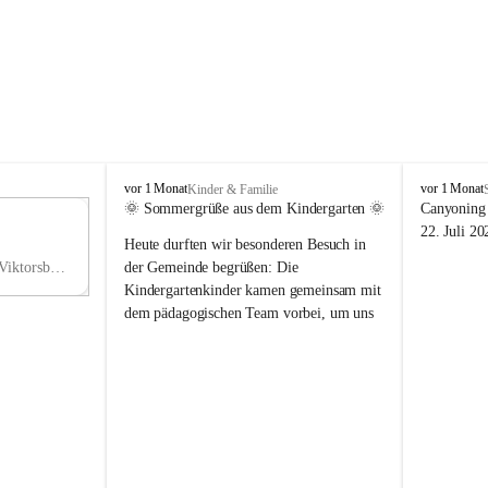
V
V
vor 1 Monat
vor 1 Monat
Kinder & Familie
i
i
🌞 Sommergrüße aus dem Kindergarten 🌞
Canyoning 
k
k
11
22. Juli 20
Heute durften wir besonderen Besuch in 
t
t
NO
o
o
Hauptstraße 36, 6836 Viktorsberg, AUT
der Gemeinde begrüßen: Die 
V
r
r
Kindergartenkinder kamen gemeinsam mit 
s
s
dem pädagogischen Team vorbei, um uns 
b
b
einen schönen Sommer zu wünschen.
e
e
r
r
Vielen Dank für diese liebe Überraschung 
g
g
und die fröhlichen Sommergrüße! Wir 
wünschen allen Kindern, ihren Familien 
sowie dem gesamten Kindergarten-Team 
erholsame, sonnige und wunderschöne 
Sommerferien. 🌼☀️