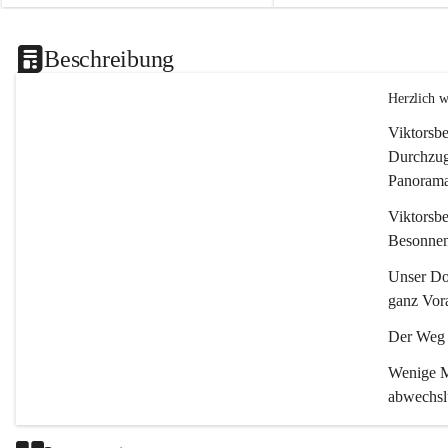
Beschreibung
Herzlich 
Viktorsbe
Durchzugs
Panoramas
Viktorsbe
Besonnenh
Unser Dor
ganz Vora
Der Weg i
Wenige Mi
abwechsl