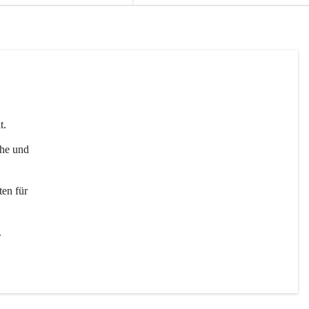
t. 
uhe und 
en für 
 