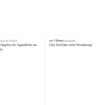
V
vor 1 Monat
Sport & Freizeit
Jobangebot
i
Angebot für Jugendliche am 
Üser Dorflada sucht Verstärkung! 
k
26
t
o
r
s
b
e
r
g