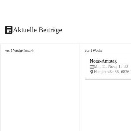
Aktuelle Beiträge
V
V
vor 1 Woche
vor 1 Woche
Umwelt
i
i
k
k
Notar-Amtstag
t
t
Mi., 11. Nov., 15:30
o
o
r
r
s
s
b
b
e
e
r
r
g
g