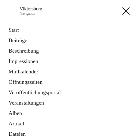
Viktorsberg
Navigation
Viktorsberg
Start
Beiträge
Gemeindepolitik
Beschreibung
1 Schnellzugriff
Impressionen
Bürgerservice
10 Schnellzugriffe
Müllkalender
Öffnungszeiten
+8
Veröffentlichungsportal
Veranstaltungen
Alben
Artikel
Hauptadresse
Dateien