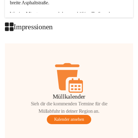
breite Asphaltstraße. 
Wenige Minuten nur, und das geschäftige Treiben der 
Talgemeinden sorgt für abwechslungsreiche Möglichkeiten.
Impressionen
+2
Müllkalender
Sieh dir die kommenden Termine für die
Müllabfuhr in deiner Region an.
Kalender ansehen