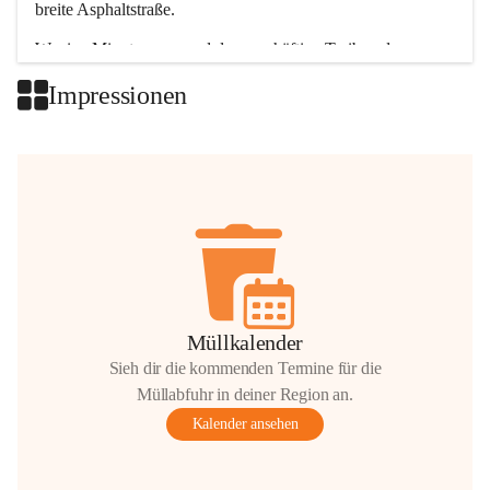
breite Asphaltstraße. 
Wenige Minuten nur, und das geschäftige Treiben der 
Talgemeinden sorgt für abwechslungsreiche Möglichkeiten.
Impressionen
+2
Müllkalender
Sieh dir die kommenden Termine für die
Müllabfuhr in deiner Region an.
Kalender ansehen