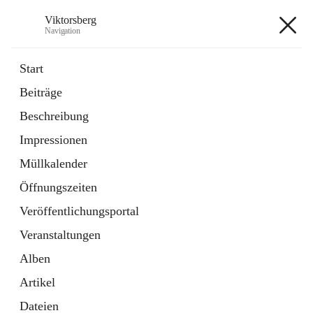
Viktorsberg
Navigation
Viktorsberg
Start
Beiträge
Gemeindepolitik
Beschreibung
1 Schnellzugriff
Impressionen
Bürgerservice
10 Schnellzugriffe
Müllkalender
Öffnungszeiten
+8
Veröffentlichungsportal
Veranstaltungen
Alben
Artikel
Hauptadresse
Dateien