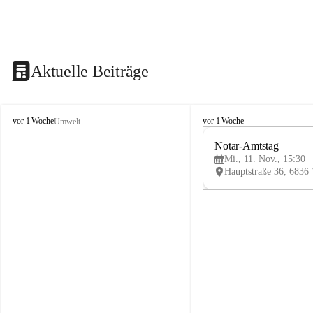
Aktuelle Beiträge
V
V
vor 1 Woche
vor 1 Woche
Umwelt
i
i
k
k
Notar-Amtstag
t
t
Mi., 11. Nov., 15:30
o
o
r
r
s
s
b
b
e
e
r
r
g
g