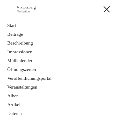
Viktorsberg
Navigation
Viktorsberg
Start
Beiträge
Gemeindepolitik
Beschreibung
1 Schnellzugriff
Impressionen
Bürgerservice
10 Schnellzugriffe
Müllkalender
Öffnungszeiten
+8
Veröffentlichungsportal
Veranstaltungen
Alben
Artikel
Hauptadresse
Dateien