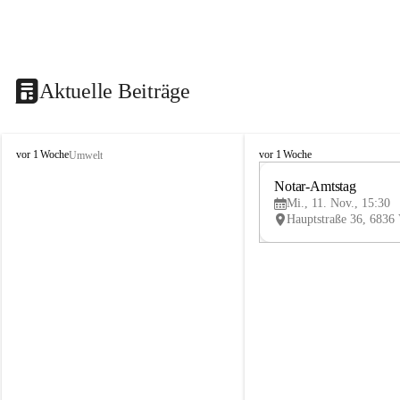
Aktuelle Beiträge
V
V
vor 1 Woche
vor 1 Woche
Umwelt
i
i
k
k
Notar-Amtstag
t
t
Mi., 11. Nov., 15:30
o
o
r
r
s
s
b
b
e
e
r
r
g
g