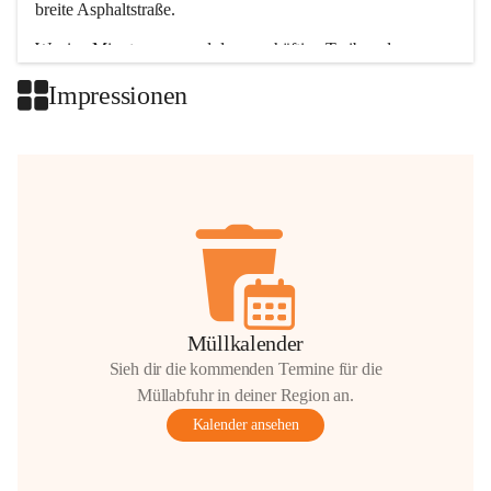
breite Asphaltstraße. 
Wenige Minuten nur, und das geschäftige Treiben der 
Talgemeinden sorgt für abwechslungsreiche Möglichkeiten.
Impressionen
+2
Müllkalender
Sieh dir die kommenden Termine für die
Müllabfuhr in deiner Region an.
Kalender ansehen