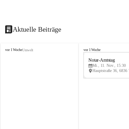
Aktuelle Beiträge
V
V
vor 1 Woche
vor 1 Woche
Umwelt
i
i
k
k
Notar-Amtstag
t
t
Mi., 11. Nov., 15:30
o
o
r
r
s
s
b
b
e
e
r
r
g
g