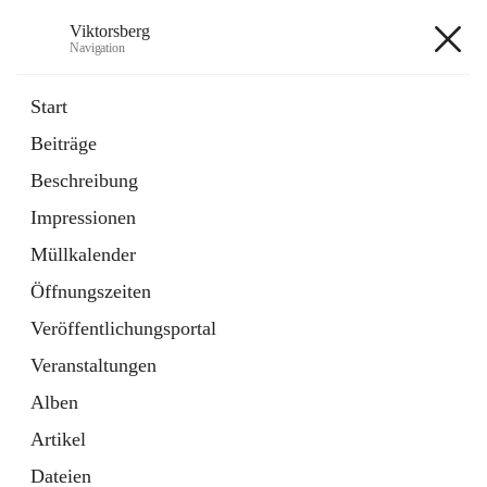
Viktorsberg
Navigation
Viktorsberg
Start
Beiträge
Gemeindepolitik
Beschreibung
1 Schnellzugriff
Impressionen
Bürgerservice
10 Schnellzugriffe
Müllkalender
Öffnungszeiten
+8
Veröffentlichungsportal
Veranstaltungen
Alben
Artikel
Hauptadresse
Dateien