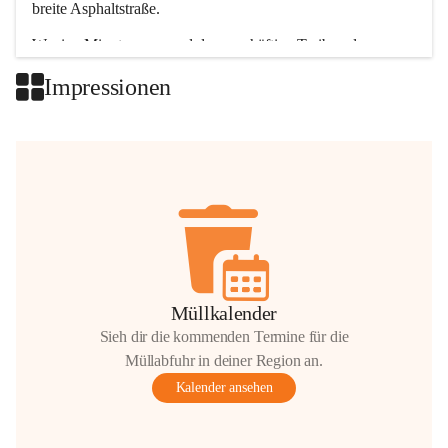
breite Asphaltstraße. 
Wenige Minuten nur, und das geschäftige Treiben der 
Talgemeinden sorgt für abwechslungsreiche Möglichkeiten.
Impressionen
+2
Müllkalender
Sieh dir die kommenden Termine für die
Müllabfuhr in deiner Region an.
Kalender ansehen