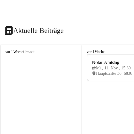
Aktuelle Beiträge
V
V
vor 1 Woche
vor 1 Woche
Umwelt
i
i
k
k
Notar-Amtstag
t
t
Mi., 11. Nov., 15:30
o
o
r
r
s
s
b
b
e
e
r
r
g
g