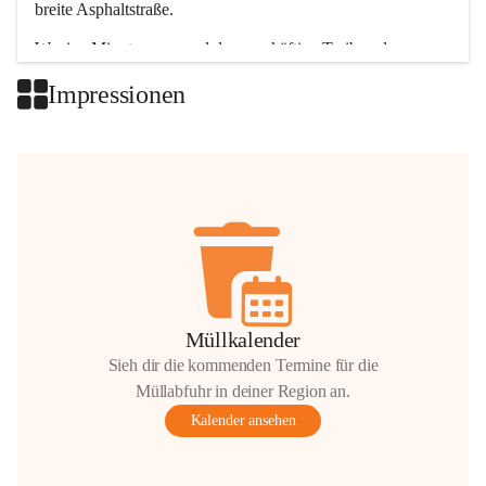
breite Asphaltstraße. 
Wenige Minuten nur, und das geschäftige Treiben der 
Talgemeinden sorgt für abwechslungsreiche Möglichkeiten.
Impressionen
+2
Müllkalender
Sieh dir die kommenden Termine für die
Müllabfuhr in deiner Region an.
Kalender ansehen