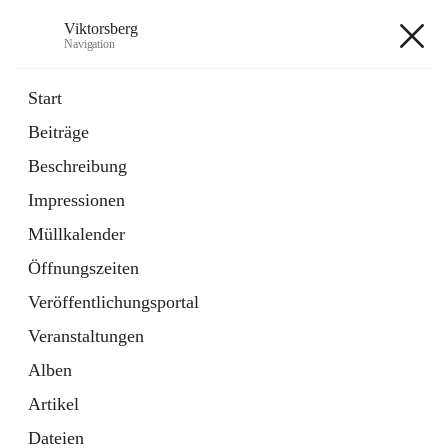
Viktorsberg
Navigation
Viktorsberg
Start
Beiträge
Gemeindepolitik
Beschreibung
1 Schnellzugriff
Impressionen
Bürgerservice
10 Schnellzugriffe
Müllkalender
Öffnungszeiten
+8
Veröffentlichungsportal
Veranstaltungen
Alben
Artikel
Hauptadresse
Dateien