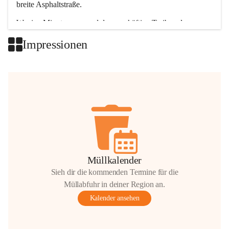
breite Asphaltstraße. 
Wenige Minuten nur, und das geschäftige Treiben der 
Talgemeinden sorgt für abwechslungsreiche Möglichkeiten.
Impressionen
+2
Müllkalender
Sieh dir die kommenden Termine für die
Müllabfuhr in deiner Region an.
Kalender ansehen