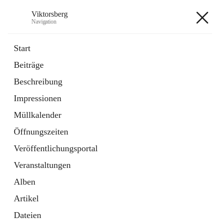
Viktorsberg
Navigation
Viktorsberg
Start
Beiträge
Gemeindepolitik
Beschreibung
1 Schnellzugriff
Impressionen
Bürgerservice
10 Schnellzugriffe
Müllkalender
Öffnungszeiten
+8
Veröffentlichungsportal
Veranstaltungen
Alben
Artikel
Hauptadresse
Dateien