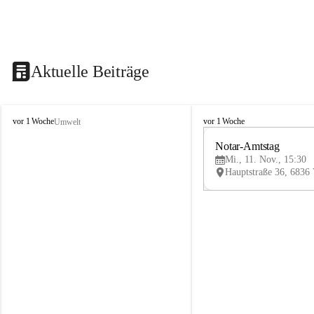
Aktuelle Beiträge
V
V
vor 1 Woche
vor 1 Woche
Umwelt
i
i
k
k
Notar-Amtstag
t
t
Mi., 11. Nov., 15:30
o
o
r
r
s
s
b
b
e
e
r
r
g
g