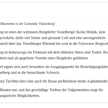
willkommen in der Gemeinde Viktorsberg!
rg ist eines der schönsten Bergdörfer Vorarlbergs! Keine Hektik, kein 
verkehr, dafür viel Sonne und gesunde Luft und eine unvergessliche 
icht über das Vorarlberger Rheintal bis weit in die Schweizer Bergwel
rg ist keineswegs ein Ferienort mit dem üblichen Stress und Trubel. R
eit sind als gegebene Vorteile eines Bergdofes geblieben. 
f eignet sich auch besonders als Ausgangspunkt für Besichtigungsfahrt
rlberg und in die benachbarte Schweiz. 
ns Tal führt über eine auch für Busse problemlose breite Asphaltstraße.
nuten nur, und das geschäftige Treiben der Talgemeinden sorgt für 
ungsreiche Möglichkeiten.