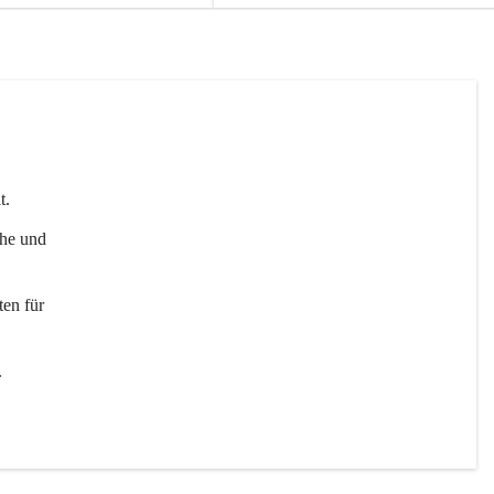
t. 
uhe und 
en für 
 