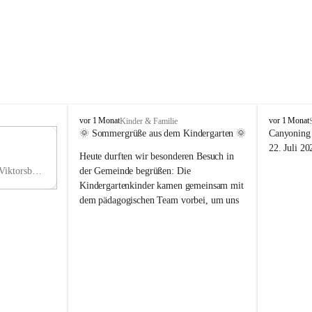
V
V
vor 1 Monat
vor 1 Monat
Kinder & Familie
i
i
🌞 Sommergrüße aus dem Kindergarten 🌞
Canyoning 
k
k
11
22. Juli 20
Heute durften wir besonderen Besuch in 
t
t
NO
o
o
Hauptstraße 36, 6836 Viktorsberg, AUT
der Gemeinde begrüßen: Die 
V
r
r
Kindergartenkinder kamen gemeinsam mit 
s
s
dem pädagogischen Team vorbei, um uns 
b
b
einen schönen Sommer zu wünschen.
e
e
r
r
Vielen Dank für diese liebe Überraschung 
g
g
und die fröhlichen Sommergrüße! Wir 
wünschen allen Kindern, ihren Familien 
sowie dem gesamten Kindergarten-Team 
erholsame, sonnige und wunderschöne 
Sommerferien. 🌼☀️