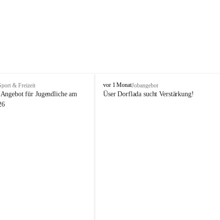
V
vor 1 Monat
Sport & Freizeit
Jobangebot
i
Angebot für Jugendliche am 
Üser Dorflada sucht Verstärkung! 
k
26
t
o
r
s
b
e
r
g