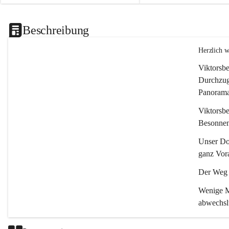
Beschreibung
Herzlich 
Viktorsbe
Durchzugs
Panoramas
Viktorsbe
Besonnenh
Unser Dor
ganz Vora
Der Weg i
Wenige Mi
abwechsl