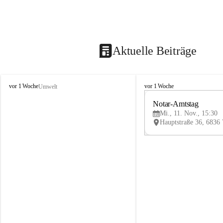
Aktuelle Beiträge
V
V
vor 1 Woche
vor 1 Woche
Umwelt
i
i
k
k
Notar-Amtstag
t
t
Mi., 11. Nov., 15:30
o
o
r
r
s
s
b
b
e
e
r
r
g
g