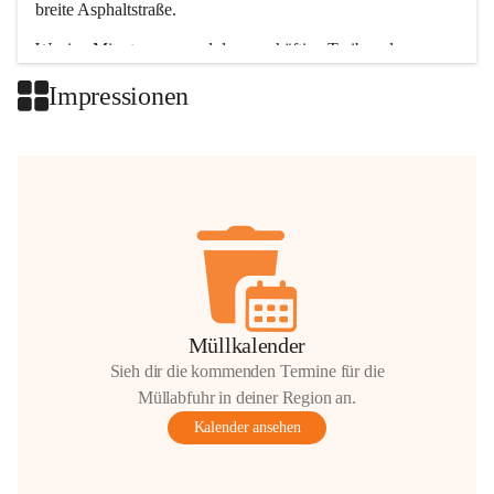
breite Asphaltstraße. 
Wenige Minuten nur, und das geschäftige Treiben der 
Talgemeinden sorgt für abwechslungsreiche Möglichkeiten.
Impressionen
+2
Müllkalender
Sieh dir die kommenden Termine für die
Müllabfuhr in deiner Region an.
Kalender ansehen