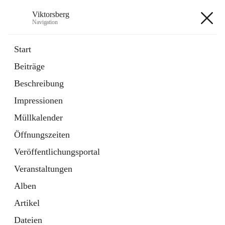
Viktorsberg
Navigation
Viktorsberg
Start
Beiträge
Gemeindepolitik
Beschreibung
1 Schnellzugriff
Impressionen
Bürgerservice
10 Schnellzugriffe
Müllkalender
Öffnungszeiten
+8
Veröffentlichungsportal
Veranstaltungen
Alben
Artikel
Hauptadresse
Dateien