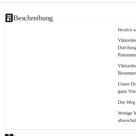
Beschreibung
Herzlich 
Viktorsbe
Durchzugs
Panoramas
Viktorsbe
Besonnenh
Unser Dor
ganz Vora
Der Weg i
Wenige Mi
abwechsl