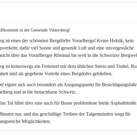
willkommen in der Gemeinde Viktorsberg!
rg ist eines der schönsten Bergdörfer Vorarlbergs! Keine Hektik, kein 
verkehr, dafür viel Sonne und gesunde Luft und eine unvergessliche 
icht über das Vorarlberger Rheintal bis weit in die Schweizer Bergwel
rg ist keineswegs ein Ferienort mit dem üblichen Stress und Trubel. R
eit sind als gegebene Vorteile eines Bergdofes geblieben. 
f eignet sich auch besonders als Ausgangspunkt für Besichtigungsfahrt
rlberg und in die benachbarte Schweiz. 
ns Tal führt über eine auch für Busse problemlose breite Asphaltstraße.
nuten nur, und das geschäftige Treiben der Talgemeinden sorgt für 
ungsreiche Möglichkeiten.