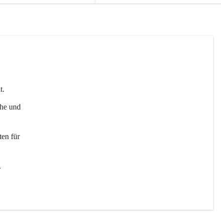
t. 
uhe und 
en für 
 