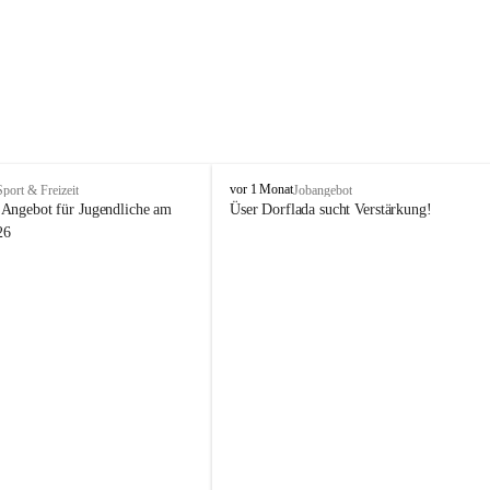
V
vor 1 Monat
Sport & Freizeit
Jobangebot
i
Angebot für Jugendliche am 
Üser Dorflada sucht Verstärkung! 
k
26
t
o
r
s
b
e
r
g