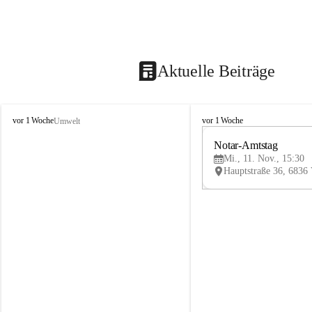
Aktuelle Beiträge
V
V
vor 1 Woche
vor 1 Woche
Umwelt
i
i
k
k
Notar-Amtstag
t
t
Mi., 11. Nov., 15:30
o
o
r
r
s
s
b
b
e
e
r
r
g
g