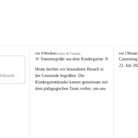
V
V
vor 4 Wochen
vor 1 Monat
Kinder & Familie
i
i
🌞 Sommergrüße aus dem Kindergarten 🌞
Canyoning 
k
k
11
22. Juli 20
Heute durften wir besonderen Besuch in 
t
t
NO
o
o
Hauptstraße 36, 6836 Viktorsberg, AUT
der Gemeinde begrüßen: Die 
V
r
r
Kindergartenkinder kamen gemeinsam mit 
s
s
dem pädagogischen Team vorbei, um uns 
b
b
einen schönen Sommer zu wünschen.
e
e
r
r
Vielen Dank für diese liebe Überraschung 
g
g
und die fröhlichen Sommergrüße! Wir 
wünschen allen Kindern, ihren Familien 
sowie dem gesamten Kindergarten-Team 
erholsame, sonnige und wunderschöne 
Sommerferien. 🌼☀️