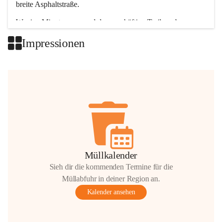
breite Asphaltstraße. 
Wenige Minuten nur, und das geschäftige Treiben der 
Talgemeinden sorgt für abwechslungsreiche Möglichkeiten.
Impressionen
+2
Müllkalender
Sieh dir die kommenden Termine für die
Müllabfuhr in deiner Region an.
Kalender ansehen