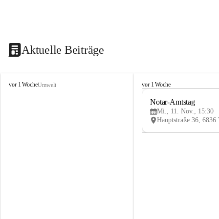
Aktuelle Beiträge
V
V
vor 1 Woche
vor 1 Woche
Umwelt
i
i
k
k
Notar-Amtstag
t
t
Mi., 11. Nov., 15:30
o
o
r
r
s
s
b
b
e
e
r
r
g
g